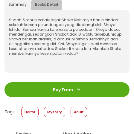
Summary
Books Detail
Sudah 5 tahun berlalu sejak Shoko Nishimiya harus pindah
sekolah karena perundungan yang didalangi oleh Shoya
Ishida. Semua hanya karena satu perbedaan: Shoya dapat
mendengar, sedangkan Shoko tidak. Di waktu tersebut, hidup
Shoya berubah drastis, ia dimusuhi teman-temannya dan
ditinggalkan seorang diri. Kini, Shoya ingin sekali menebus
kesalahannya terhadap Shoko di masa lalu. Akankah Shoko
memberikannya kesempatan kedua?
ISBN
:
978-623-03-1901-3
Jumlah Halaman
:
Buy From
184 halaman
Size
:
13 x 18
Published Date
:
08 April 2026
Tags
Horror
Mystery
Adult
Format
:
Softcover