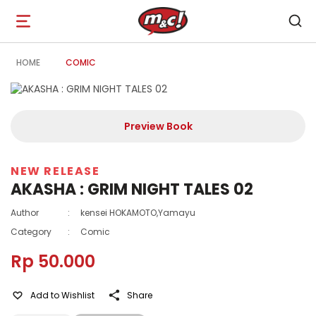
Open
navigation
HOME
COMIC
Preview Book
NEW RELEASE
AKASHA : GRIM NIGHT TALES 02
Author
:
kensei HOKAMOTO,Yamayu
Category
:
Comic
Rp 50.000
Add to Wishlist
Share