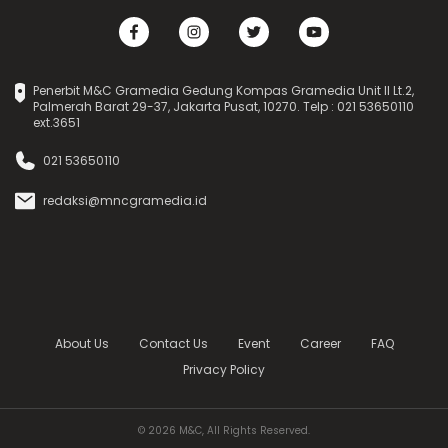
Penerbit M&C Gramedia Gedung Kompas Gramedia Unit II Lt.2,
Palmerah Barat 29-37, Jakarta Pusat, 10270. Telp : 021 53650110
ext.3651
021 53650110
redaksi@mncgramedia.id
About Us
Contact Us
Event
Career
FAQ
Privacy Policy
© 2026 M&C, All Rights Reserved.