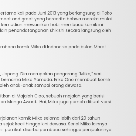
ertama kali pada Juni 2013 yang berlangsung di Toko
a meet and greet yang bercerita bahwa mereka mulai
ng kemudian mewariskan hobi membaca komik ini
ain penandatanganan shikishi secara langsung oleh
mbaca komik Miiko di Indonesia pada bulan Maret
 Jepang. Dia merupakan pengarang "Miiko," seri
il bernama Miiko Yamada. Eriko Ono membuat komik
 oleh anak-anak sampai orang dewasa.
itkan di Majalah Ciao, sebuah majalah yang berisi
an Manga Award. Hai, Miiko juga pernah dibuat versi
Perjalanan komik Miiko selama lebih dari 20 tahun
jak kecil hingga kini dewasa. Serial Miiko lainnya
ini pun ikut diserbu pembaca sehingga penjualannya