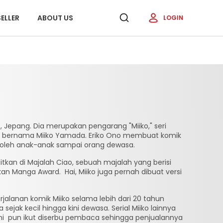
ELLER
ABOUT US
LOGIN
 Jepang. Dia merupakan pengarang "Miiko," seri
il bernama Miiko Yamada. Eriko Ono membuat komik
 oleh anak-anak sampai orang dewasa.
itkan di Majalah Ciao, sebuah majalah yang berisi
an Manga Award. Hai, Miiko juga pernah dibuat versi
Perjalanan komik Miiko selama lebih dari 20 tahun
jak kecil hingga kini dewasa. Serial Miiko lainnya
ini pun ikut diserbu pembaca sehingga penjualannya