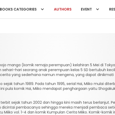
BOOKS CATEGORIES
AUTHORS
EVENT
RES
hojo manga (komik remaja perempuan) kelahiran 5 Mei di Tokyo,
 sehari-hari seorang anak perempuan kelas 5 SD bertubuh kec
n cerita yang sederhana namun mengena, yang dapat dinikmati
jak tahun 1989. Pada tahun 1995, serial Hai, Miiko mulai diterb
ini pula komik Hai, Miiko mendapat penghargaan yaitu Shogakuk
i terbit sejak tahun 2002 dan hingga kini masih terus berlanjut. 
u dicintai pembacanya sehingga mereka menjadi pembaca setia se
 Miiko vol. 1-4 dan komik Kumpulan Cerita Miiko. Komik-komik 