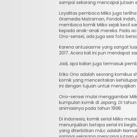
sampai sekarang mencapai jutaan 
Loyalitas pembaca Miiko juga terli
Gramedia Matraman, Pondok Indah, K
membaca komik Miiko sejak kecil s
kepada anak-anak mereka. Pada acar
Ono-sensei, ada juga sesi foto ber
Karena antusiasme yang sangat lua
2017. Acara kali ini pun mendapat s
Jadi, apa kalian juga termasuk pem
Eriko Ono adalah seorang komikus s
komik yang menceritakan kehidupan
ini dengan tujuan untuk menyajika
Ono-sensei mulai menggambar Miiko se
kumpulan komik di Jepang. Di tahun 
animasinya pada tahun 1998.
Di Indonesia, komik serial Miiko mula
menunjukkan betapa serial ini begit
yang diterbitkan m&c adalah Namaku
sampai sekarang mencapai jutaan 