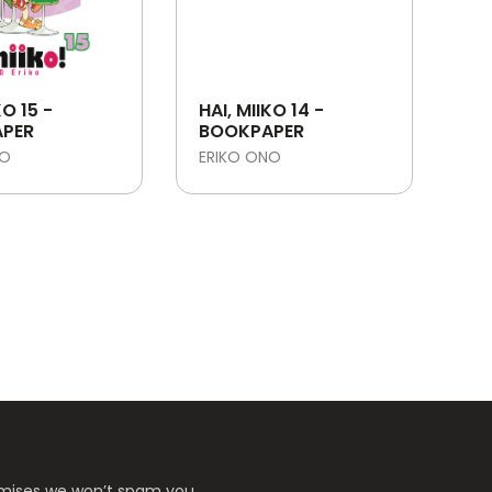
KO 15 -
HAI, MIIKO 14 -
PER
BOOKPAPER
NO
ERIKO ONO
romises we won’t spam you