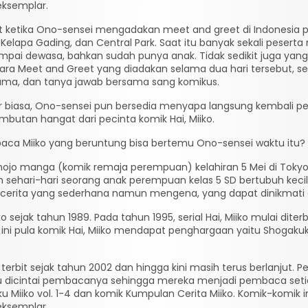
eksemplar.
hat ketika Ono-sensei mengadakan meet and greet di Indonesia p
elapa Gading, dan Central Park. Saat itu banyak sekali pesert
ampai dewasa, bahkan sudah punya anak. Tidak sedikit juga ya
a Meet and Greet yang diadakan selama dua hari tersebut, sel
sama, dan tanya jawab bersama sang komikus.
r biasa, Ono-sensei pun bersedia menyapa langsung kembali pe
ambutan hangat dari pecinta komik Hai, Miiko.
baca Miiko yang beruntung bisa bertemu Ono-sensei waktu itu?
hojo manga (komik remaja perempuan) kelahiran 5 Mei di Tokyo,
 sehari-hari seorang anak perempuan kelas 5 SD bertubuh kec
n cerita yang sederhana namun mengena, yang dapat dinikmati
jak tahun 1989. Pada tahun 1995, serial Hai, Miiko mulai diterb
ini pula komik Hai, Miiko mendapat penghargaan yaitu Shogakuk
i terbit sejak tahun 2002 dan hingga kini masih terus berlanjut. 
u dicintai pembacanya sehingga mereka menjadi pembaca setia se
 Miiko vol. 1-4 dan komik Kumpulan Cerita Miiko. Komik-komik 
eksemplar.