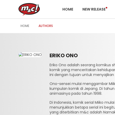
HOME
NEW RELEASE
HOME
AUTHORS
ERIKO ONO
Eriko Ono adalah seorang komikus s
komik yang menceritakan kehidupan
ini dengan tujuan untuk menyajika
Ono-sensei mulai menggambar Miiko se
kumpulan komik di Jepang. Di tahun 
animasinya pada tahun 1998.
Di Indonesia, komik serial Miiko mula
menunjukkan betapa serial ini begit
yang diterbitkan m&c adalah Namaku