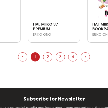
-
HAI, MIIKO 37 -
HAI, MII
PREMIUM
BOOKPA
ERIKO ONO
ERIKO O
<
1
2
3
4
>
Subscribe for Newsletter
ollow us on social media and learn about new promotions. We p