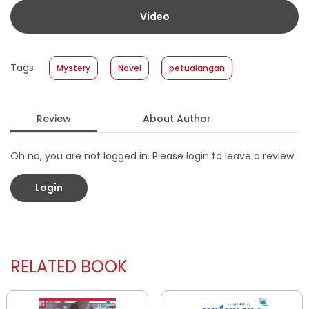
Published Date
:
26 June 2024
Video
Format
:
Softcover
Tags
Mystery
Novel
petualangan
Review
About Author
Oh no, you are not logged in. Please login to leave a review
Login
RELATED BOOK