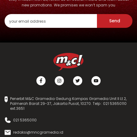
new promotions. We promises we won’t spam you
Send
Penerbit M&C Gramedia Gedung Kompas Gramedia Unit II Lt.2,
Palmerah Barat 29-37, Jakarta Pusat, 10270. Telp : 021 53650110
ext.3651
021 53650110
redaksi@mncgramedia.id