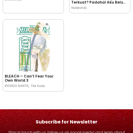
Terkuat? Padahal Aku Belum
Jadi Petualang!”
Nabeshiki
BLEACH – Can’t Fear Your
Own World 3
RYOHGO NARITA
Tite Kubo
Subscribe for Newsletter
Stay in touch with us, follow us on social media and learn about