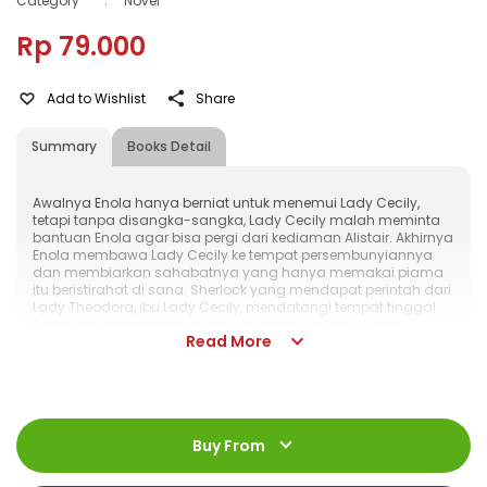
Category
:
Novel
Rp 79.000
Add to Wishlist
Share
Summary
Books Detail
Awalnya Enola hanya berniat untuk menemui Lady Cecily,
tetapi tanpa disangka-sangka, Lady Cecily malah meminta
bantuan Enola agar bisa pergi dari kediaman Alistair. Akhirnya
Enola membawa Lady Cecily ke tempat persembunyiannya
dan membiarkan sahabatnya yang hanya memakai piama
itu beristirahat di sana. Sherlock yang mendapat perintah dari
Lady Theodora, ibu Lady Cecily, mendatangi tempat tinggal
Enola untuk menanyakan terkait hilangnya Lady Cecily
Read More
kepada adiknya itu. Enola berpura-pura tidak tahu dan
membiarkan Sherlock menggeledah seisi ruangan. Sherlock
pun pulang dengan tangan hampa karena tidak menemukan
apa-apa.
ISBN
:
978-623-03-1371-4
Jumlah Halaman
:
Buy From
184 halaman
Size
:
13 cm x 19 cm