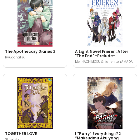
The Apothecary Diaries 2
A Light Novel Frieren: After
"The End" -Prelude-
Hyuganatsu
Mei HACHIMOKU & Kanehito YAMADA
TOGETHER LOVE
I “Parry” Everything #2
“Maksudmu Aku yang
Shireishou