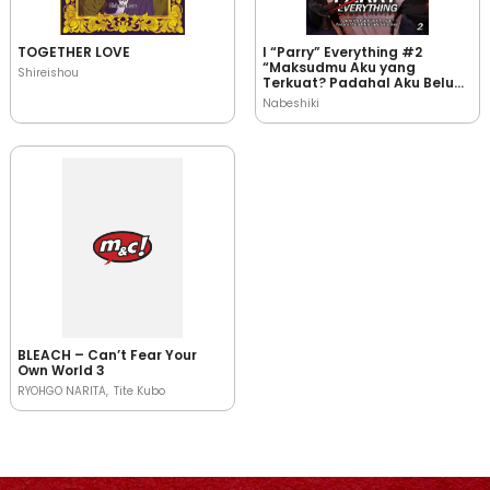
TOGETHER LOVE
I “Parry” Everything #2
“Maksudmu Aku yang
Shireishou
Terkuat? Padahal Aku Belum
Jadi Petualang!”
Nabeshiki
BLEACH – Can’t Fear Your
Own World 3
RYOHGO NARITA
Tite Kubo