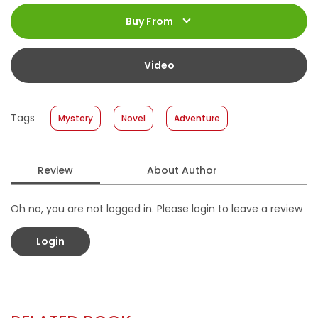
ISBN
:
978-623-03-1530-5
Jumlah Halaman
:
Buy From
256 halaman
Size
:
13 x 19
Published Date
:
08 January 2025
Video
Format
:
Softcover
Tags
Mystery
Novel
Adventure
Review
About Author
Oh no, you are not logged in. Please login to leave a review
Login