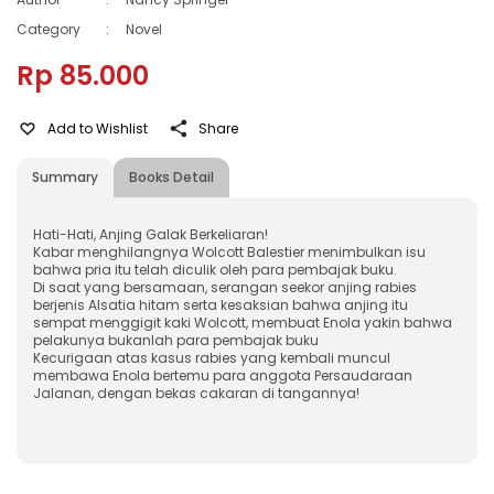
Category
:
Novel
Rp 85.000
Add to Wishlist
Share
Summary
Books Detail
Hati-Hati, Anjing Galak Berkeliaran!
Kabar menghilangnya Wolcott Balestier menimbulkan isu
bahwa pria itu telah diculik oleh para pembajak buku.
Di saat yang bersamaan, serangan seekor anjing rabies
berjenis Alsatia hitam serta kesaksian bahwa anjing itu
sempat menggigit kaki Wolcott, membuat Enola yakin bahwa
pelakunya bukanlah para pembajak buku
Kecurigaan atas kasus rabies yang kembali muncul
membawa Enola bertemu para anggota Persaudaraan
Jalanan, dengan bekas cakaran di tangannya!