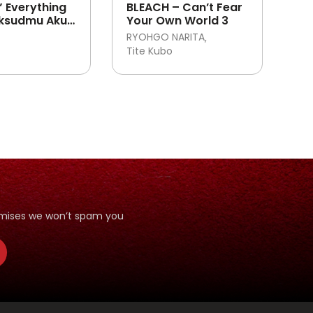
” Everything
BLEACH – Can’t Fear
ksudmu Aku
Your Own World 3
rkuat?
RYOHGO NARITA
 Aku Belum
Tite Kubo
tualang!”
romises we won’t spam you