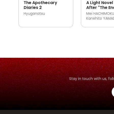
The Apothecary
A Light Novel 
Diaries 2
After "The En
Prelude-
Hyuganatsu
Mei HACHIMOKU
Kanehito YAMA
Stay in touch with us, f