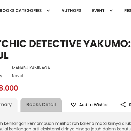
BOOKS CATEGORIES
AUTHORS
EVENT
RES
YCHIC DETECTIVE YAKUMO:
UL
:
MANABU KAMINAGA
y
:
Novel
8.000
mary
Books Detail
Add to Wishlist
ah kehilangan kemampuan melihat roh karena mata kirinya dilu
lai kehilangan arti eksistensi dirinya hingga jatuh dalam keput