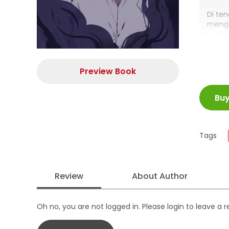
Di te
mengh
Bagai
Haruk
Preview Book
ISBN
Bu
Juml
Size
Publi
Tags
Form
Review
About Author
Oh no, you are not logged in. Please login to leave a 