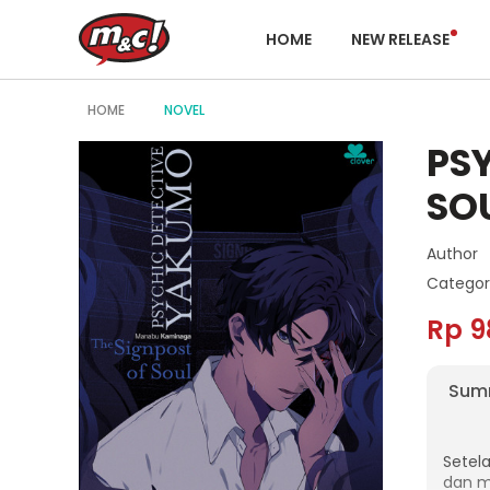
HOME
NEW RELEASE
HOME
NOVEL
PS
SO
Author
Categor
Rp 9
Sum
Setel
dan mu