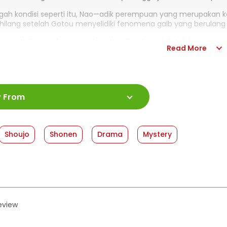
ngah kondisi seperti itu, Nao—adik perempuan yang merupakan 
ilang setelah Gotou menyelidiki fenomena gaib yang berulang k
mana Yakumo akan menolong Nao jika dia sudah tak bisa me
Read More
a lakukan agar Yakumo bangkit dari keputusasaan?
:
978-623-03-0350-0
y From
ah Halaman
:
360 halaman
:
13,2 x 20
shed Date
:
16 December 2020
Shoujo
Shonen
Drama
Mystery
at
:
Hardcover
review