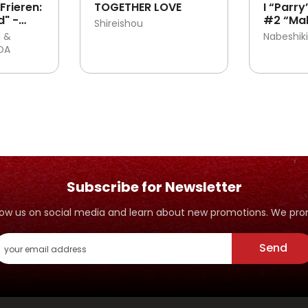
Frieren:
TOGETHER LOVE
I “Parry
d" -
#2 “Ma
Shireishou
yang Te
 &
Nabeshiki
Padahal
DA
Jadi Pe
Subscribe for Newsletter
ollow us on social media and learn about new promotions. We p
Send