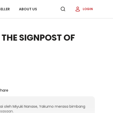
ELLER
ABOUT US
LOGIN
 THE SIGNPOST OF
Share
kai oleh Miyuki Nanase, Yakumo merasa bimbang
usasaan.