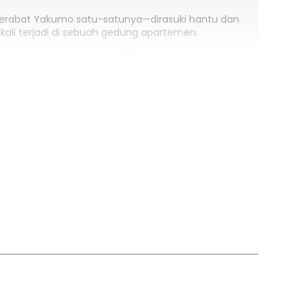
kerabat Yakumo satu-satunya—dirasuki hantu dan
ali terjadi di sebuah gedung apartemen.
nggunakan mata merahnya? Dan apa yang akan