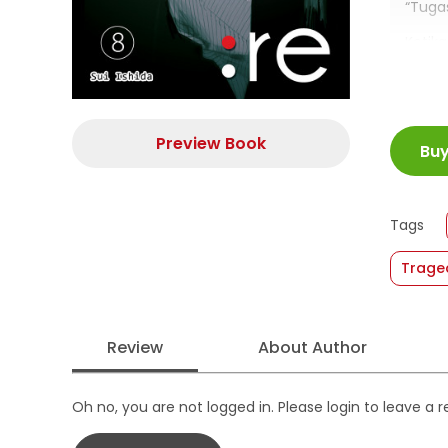
“Tugas
Ketik
deja 
Lalu,
ISBN
Sang 
Preview Book
Bu
Juml
Salin
Size
Publi
Tags
Form
Trage
Review
About Author
Oh no, you are not logged in. Please login to leave a 