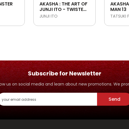
NSTER
AKASHA : THE ART OF
AKASHA
JUNJI ITO - TWISTED
MAN 13
VISIONS
JUNJI ITO
TATSUKI 
Subscribe for Newsletter
ollow us on social media and learn about new promotions. We p
Send