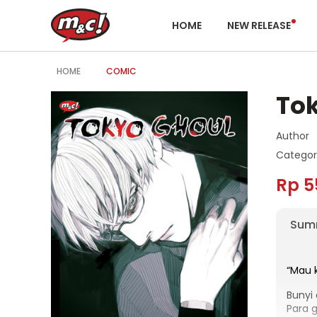
HOME
NEW RELEASE
HOME
COMIC
Tok
Author
Categor
Rp 5
Sum
“Mau k
Bunyi
Para g