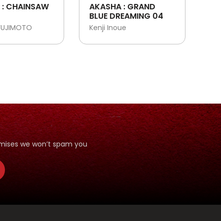
 : CHAINSAW
AKASHA : GRAND
BLUE DREAMING 04
FUJIMOTO
Kenji Inoue
romises we won’t spam you