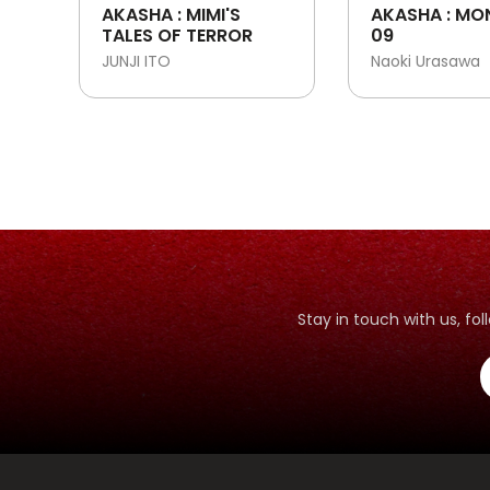
AKASHA : MIMI'S
AKASHA : MO
TALES OF TERROR
09
JUNJI ITO
Naoki Urasawa
Stay in touch with us, f