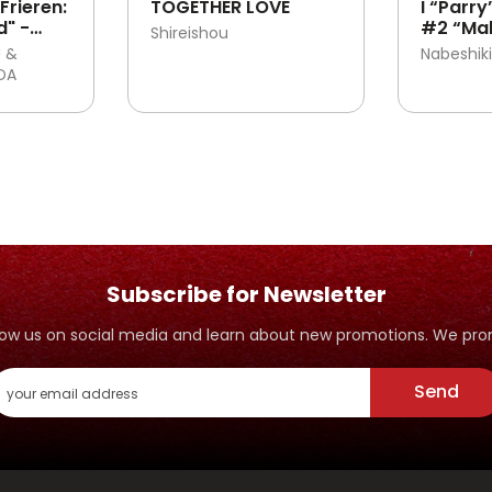
Frieren:
TOGETHER LOVE
I “Parry
d" -
#2 “Ma
Shireishou
yang Te
 &
Nabeshiki
Padahal
DA
Jadi Pe
Subscribe for Newsletter
ollow us on social media and learn about new promotions. We p
Send