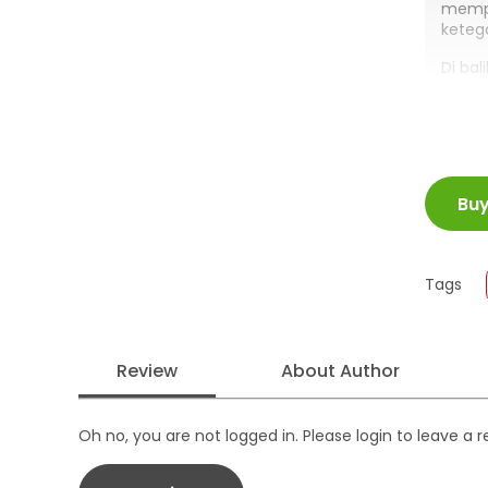
mempe
keteg
Di ba
memba
harus
baik 
ISBN
Telah 
Bu
Juml
Offici
Size
Publi
Tags
Form
Review
About Author
Oh no, you are not logged in. Please login to leave a 