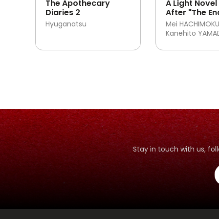
The Apothecary
A Light Novel 
Diaries 2
After "The En
Prelude-
Hyuganatsu
Mei HACHIMOKU
Kanehito YAMA
Stay in touch with us, f