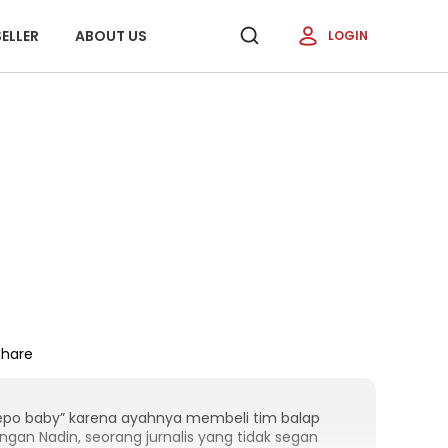
ELLER
ABOUT US
LOGIN
Share
“nepo baby” karena ayahnya membeli tim balap
an Nadin, seorang jurnalis yang tidak segan