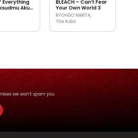
” Everything
BLEACH – Can’t Fear
ksudmu Aku
Your Own World 3
rkuat?
RYOHGO NARITA
 Aku Belum
Tite Kubo
tualang!”
romises we won’t spam you