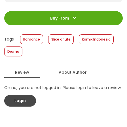
ISBN
:
978-602-480-833-4
Jumlah Halaman
:
Buy From
168 halaman
Size
:
13,2 x 20
Published Date
:
14 May 2025
Tags
Romance
Slice of Life
Komik Indonesia
Format
:
Softcover
Drama
Review
About Author
Oh no, you are not logged in. Please login to leave a review
Login