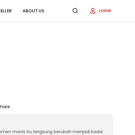
ELLER
ABOUT US
LOGIN
Share
momen manis itu langsung berubah menjadi badai