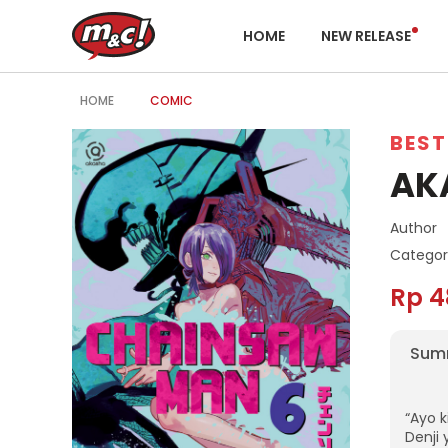
HOME
NEW RELEASE
HOME
COMIC
BEST
AK
Author
Categor
Rp 4
Sum
“Ayo k
Denji