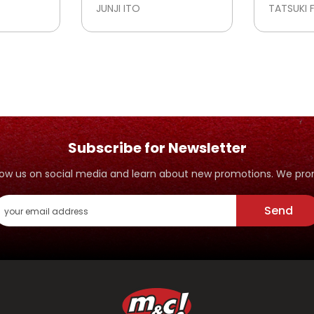
VISIONS
JUNJI ITO
TATSUKI 
Subscribe for Newsletter
ollow us on social media and learn about new promotions. We p
Send