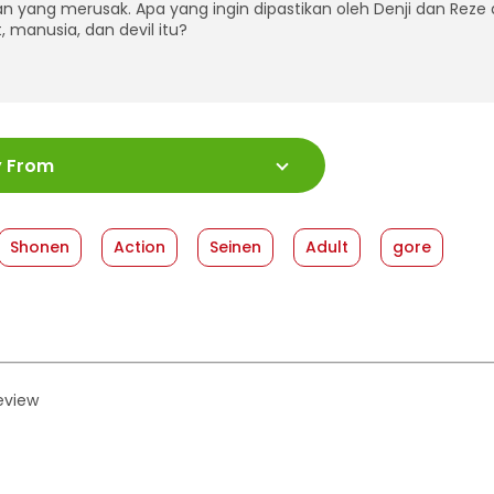
an yang merusak. Apa yang ingin dipastikan oleh Denji dan Reze
, manusia, dan devil itu?
:
978-623-03-1184-0
y From
ah Halaman
:
192 halaman
:
13 x 19
shed Date
:
24 January 2024
Shonen
Action
Seinen
Adult
gore
at
:
Softcover
review