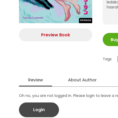
ledak
hasrat
ISBN
Preview Book
Bu
Juml
Size
Publi
Tags
Form
Review
About Author
Oh no, you are not logged in. Please login to leave a 
Login