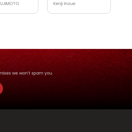
FUJIMOTO
Kenji Inoue
romises we won’t spam you