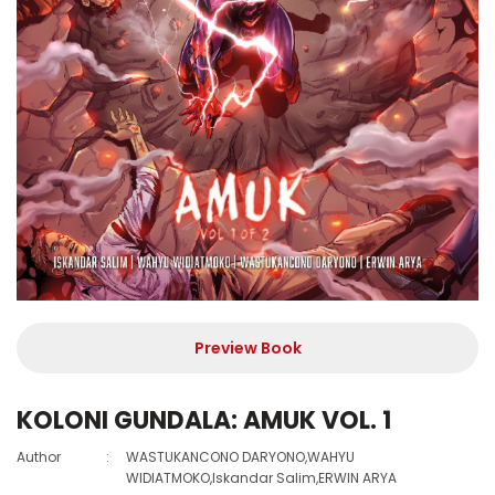
Preview Book
KOLONI GUNDALA: AMUK VOL. 1
Author
:
WASTUKANCONO DARYONO,WAHYU
WIDIATMOKO,Iskandar Salim,ERWIN ARYA