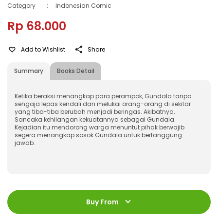
Category
:
Indonesian Comic
Rp 68.000
Add to Wishlist
Share
Summary
Books Detail
Ketika beraksi menangkap para perampok, Gundala tanpa
sengaja lepas kendali dan melukai orang-orang di sekitar
yang tiba-tiba berubah menjadi beringas. Akibatnya,
Sancaka kehilangan kekuatannya sebagai Gundala.
Kejadian itu mendorong warga menuntut pihak berwajib
segera menangkap sosok Gundala untuk bertanggung
jawab.
ISBN
:
9786230312465
Jumlah Halaman
:
Buy From
72 halaman
Size
:
17 x 24,5