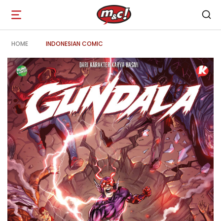
Open
navigation
HOME
INDONESIAN COMIC