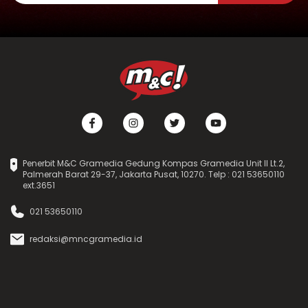
Penerbit M&C Gramedia Gedung Kompas Gramedia Unit II Lt.2,
Palmerah Barat 29-37, Jakarta Pusat, 10270. Telp : 021 53650110
ext.3651
021 53650110
redaksi@mncgramedia.id