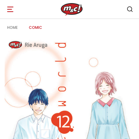
Open
navigation
HOME
COMIC