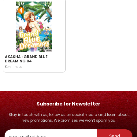
AKASHA : GRAND BLUE
DREAMING 04
Kenji Inoue
Subscribe for Newsletter
Stay in touch with us, follow us on social media and learn about
new promotions. We promises we won’t spam you
Send