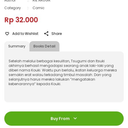
Author
:
RIE ARUGA
Category
:
Comic
Rp 32.000
Add to Wishlist
Share
Summary
Books Detail
Setelah melalui berbagai kesulitan, Tsugumi dan Itsuki
akhirnya berhasil mengadopsi seorang anak laki-laki yang
diberi nama Kouki. Waktu pun berlalu, ikatan keluarga mereka
semakin erat walau terkadang timbul masalah. Dan yang
selanjutnya harus mereka lakukan “mengatakan
kebenarannya” kepada Kouki.
ISBN
:
978-623-03-0886-4
Jumlah Halaman
:
Buy From
168 halaman
Size
:
11,4 x 17,2