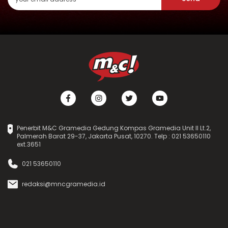
Penerbit M&C Gramedia Gedung Kompas Gramedia Unit II Lt.2,
Palmerah Barat 29-37, Jakarta Pusat, 10270. Telp : 021 53650110
ext.3651
021 53650110
redaksi@mncgramedia.id