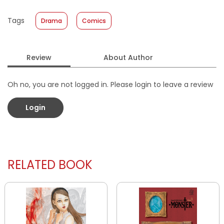
Published Date
:
11 January 2023
Tags
Drama
Comics
Format
:
Softcover
Review
About Author
Oh no, you are not logged in. Please login to leave a review
Login
RELATED BOOK