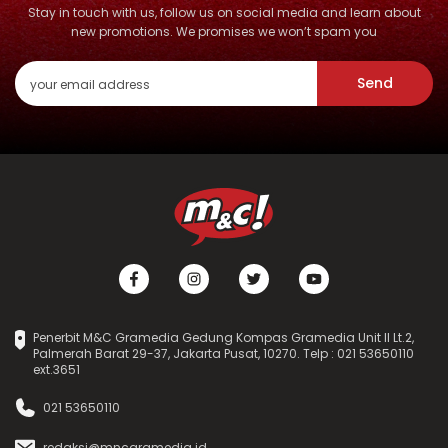
Stay in touch with us, follow us on social media and learn about
new promotions. We promises we won’t spam you
Send
Penerbit M&C Gramedia Gedung Kompas Gramedia Unit II Lt.2,
Palmerah Barat 29-37, Jakarta Pusat, 10270. Telp : 021 53650110
ext.3651
021 53650110
redaksi@mncgramedia.id