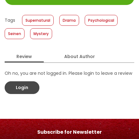
Size
:
11,4 x 17,2
Published Date
:
18 December 2019
Tags
Supernatural
Drama
Psychological
Format
:
Hardcover
Seinen
Mystery
Review
About Author
Oh no, you are not logged in. Please login to leave a review
Login
Subscribe for Newsletter