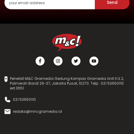
Send
Penerbit M&C Gramedia Gedung Kompas Gramedia Unit II Lt.2,
Palmerah Barat 29-37, Jakarta Pusat, 10270. Telp : 021 53650110
ext.3651
021 53650110
redaksi@mncgramedia.id