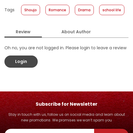
Published Date
:
31 July 2019
Tags
Shoujo
Romance
Drama
school life
Format
:
Hardcover
Review
About Author
Oh no, you are not logged in. Please login to leave a review
Login
Subscribe for Newsletter
Stay in touch with us, follow us on social media and learn about
new promotions. We promises we won’t spam you