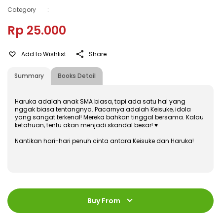
Category
:
Rp 25.000
Add to Wishlist
Share
Summary
Books Detail
Haruka adalah anak SMA biasa, tapi ada satu hal yang
nggak biasa tentangnya. Pacarnya adalah Keisuke, idola
yang sangat terkenal! Mereka bahkan tinggal bersama. Kalau
ketahuan, tentu akan menjadi skandal besar! ♥
Nantikan hari-hari penuh cinta antara Keisuke dan Haruka!
ISBN
:
978-602-480-634-7
Jumlah Halaman
:
Buy From
184 halaman
Size
:
11,4 x 17,2