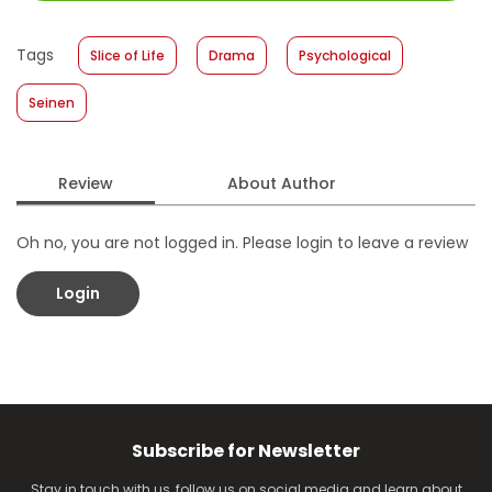
Size
:
11,4 x 17,2
Published Date
:
17 April 2019
Tags
Slice of Life
Drama
Psychological
Format
:
Hardcover
Seinen
Review
About Author
Oh no, you are not logged in. Please login to leave a review
Login
Subscribe for Newsletter
Stay in touch with us, follow us on social media and learn about