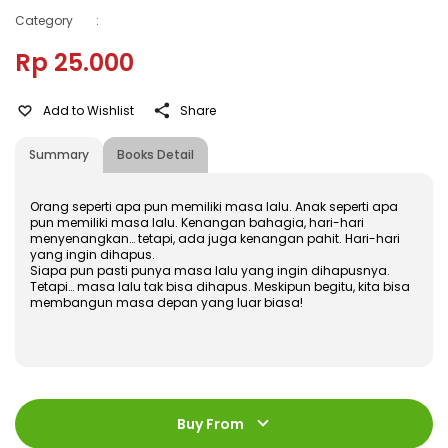
Category
:
Rp 25.000
Add to Wishlist
Share
Summary
Books Detail
Orang seperti apa pun memiliki masa lalu. Anak seperti apa
pun memiliki masa lalu. Kenangan bahagia, hari-hari
menyenangkan… tetapi, ada juga kenangan pahit. Hari-hari
yang ingin dihapus.
Siapa pun pasti punya masa lalu yang ingin dihapusnya.
Tetapi… masa lalu tak bisa dihapus. Meskipun begitu, kita bisa
membangun masa depan yang luar biasa!
ISBN
:
978-602-480-364-3
Jumlah Halaman
:
Buy From
176 halaman