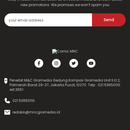
new promotions. We promises we won’t spam you
Send
Penerbit M&C Gramedia Gedung Kompas Gramedia Unit II Lt.2,
Palmerah Barat 29-37, Jakarta Pusat, 10270. Telp : 021 53650110
ext.3651
021 53650110
redaksi@mncgramedia.id