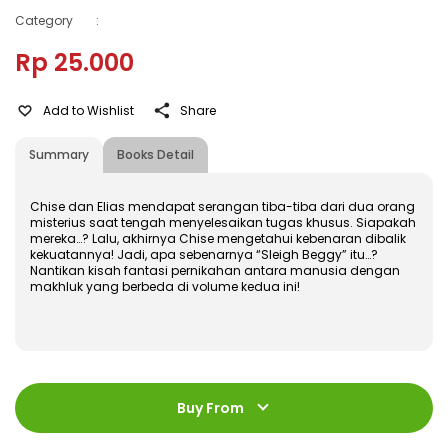
Category
:
Rp 25.000
Add to Wishlist
Share
Summary
Books Detail
Chise dan Elias mendapat serangan tiba-tiba dari dua orang
misterius saat tengah menyelesaikan tugas khusus. Siapakah
mereka…? Lalu, akhirnya Chise mengetahui kebenaran dibalik
kekuatannya! Jadi, apa sebenarnya “Sleigh Beggy” itu…?
Nantikan kisah fantasi pernikahan antara manusia dengan
makhluk yang berbeda di volume kedua ini!
ISBN
:
978-602-480-479-4
Jumlah Halaman
:
Buy From
176 halaman
Size
:
11,4 x 17,2