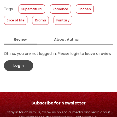
Published Date
:
10 April 2019
Tags
Supernatural
Romance
Shonen
Format
:
Hardcover
Slice of Life
Drama
Fantasy
Review
About Author
Oh no, you are not logged in. Please login to leave a review
Login
Subscribe for Newsletter
Stay in touch with us, follow us on social media and learn about