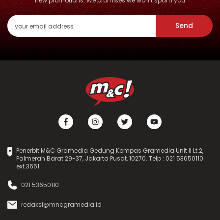
new promotions. We promises we won’t spam you
Send
Penerbit M&C Gramedia Gedung Kompas Gramedia Unit II Lt.2,
Palmerah Barat 29-37, Jakarta Pusat, 10270. Telp : 021 53650110
ext.3651
021 53650110
redaksi@mncgramedia.id