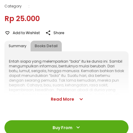
Category
:
Rp 25.000
Add to Wishlist
Share
Summary
Books Detail
Entah siapa yang melemparkan “bola” itu ke dunia ini. Sambil
mengumpulkan informasi, bentuknya mulai berubah. Dari
batu, lumut, serigala, hingga manusia. Kematian bahkan tidak
dapat menundukkan “bola” itu. Suatu hari, dia bertemu
dengan seorang pemuda. Tak lama kemudian, mereka pun
berpisah. Cahaya, bau, suara, kehangatan, rasa sakit,
kegembiraan, kesedihan… Perjalanan abadi di dunia yang
penuh dengan “rangsangan” ini pun dimulai… Inilah sebuah
Read More
kisah pencarian jati diri. Seri terbaru dari Yoshitoki Oima,
mangaka “The Shape of Voice”!
ISBN
:
978-602-480-345-2
Jumlah Halaman
:
Buy From
192 halaman