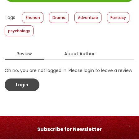
Size
:
11,4 x 17,2
Published Date
:
13 February 2019
Tags
Shonen
Drama
Adventure
Fantasy
Format
:
Hardcover
psychology
Review
About Author
Oh no, you are not logged in. Please login to leave a review
Login
Subscribe for Newsletter