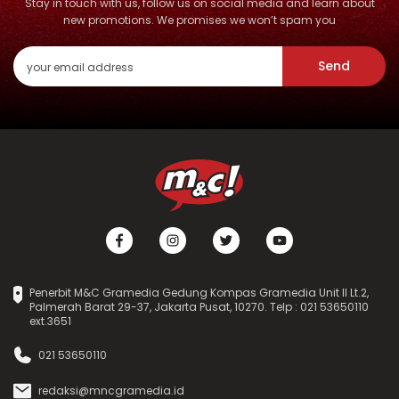
Stay in touch with us, follow us on social media and learn about
new promotions. We promises we won’t spam you
Send
Penerbit M&C Gramedia Gedung Kompas Gramedia Unit II Lt.2,
Palmerah Barat 29-37, Jakarta Pusat, 10270. Telp : 021 53650110
ext.3651
021 53650110
redaksi@mncgramedia.id