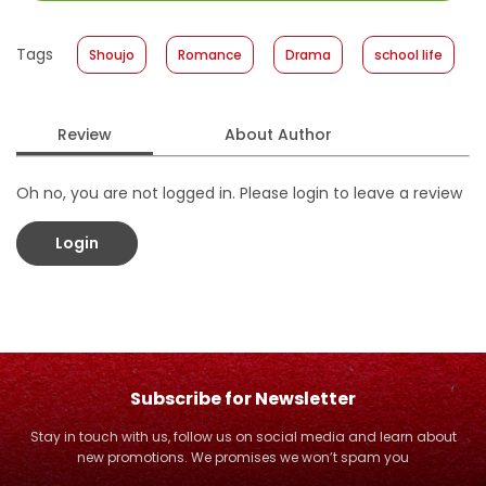
Size
:
11,4 x 17,2
Published Date
:
19 December 2018
Tags
Shoujo
Romance
Drama
school life
Format
:
Hardcover
Review
About Author
Oh no, you are not logged in. Please login to leave a review
Login
Subscribe for Newsletter
Stay in touch with us, follow us on social media and learn about
new promotions. We promises we won’t spam you