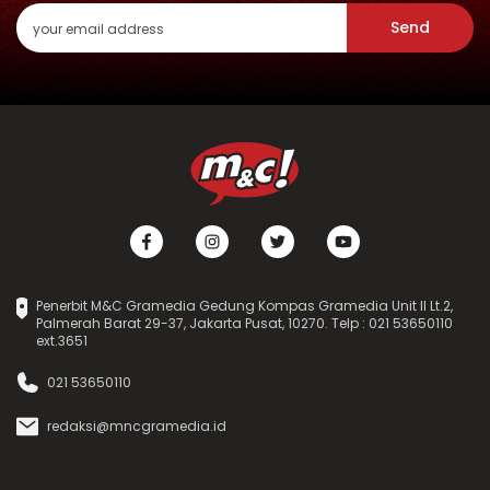
Send
Penerbit M&C Gramedia Gedung Kompas Gramedia Unit II Lt.2,
Palmerah Barat 29-37, Jakarta Pusat, 10270. Telp : 021 53650110
ext.3651
021 53650110
redaksi@mncgramedia.id