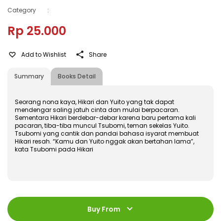
Category
:
Rp 25.000
Add to Wishlist
Share
Summary
Books Detail
Seorang nona kaya, Hikari dan Yuito yang tak dapat
mendengar saling jatuh cinta dan mulai berpacaran.
Sementara Hikari berdebar-debar karena baru pertama kali
pacaran, tiba-tiba muncul Tsubomi, teman sekelas Yuito.
Tsubomi yang cantik dan pandai bahasa isyarat membuat
Hikari resah. “Kamu dan Yuito nggak akan bertahan lama”,
kata Tsubomi pada Hikari
ISBN
:
978-602-480-292-9
Jumlah Halaman
:
Buy From
192 halaman