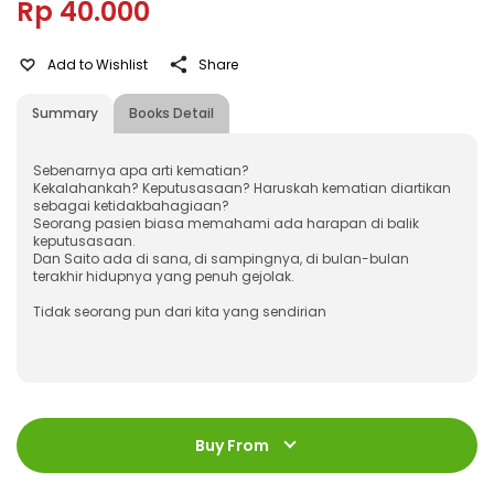
Rp 40.000
Add to Wishlist
Share
Summary
Books Detail
Sebenarnya apa arti kematian?
Kekalahankah? Keputusasaan? Haruskah kematian diartikan
sebagai ketidakbahagiaan?
Seorang pasien biasa memahami ada harapan di balik
keputusasaan.
Dan Saito ada di sana, di sampingnya, di bulan-bulan
terakhir hidupnya yang penuh gejolak.
Tidak seorang pun dari kita yang sendirian
ISBN
:
978-602-428-607-1
Jumlah Halaman
:
Buy From
248 halaman
Size
:
13 x 18