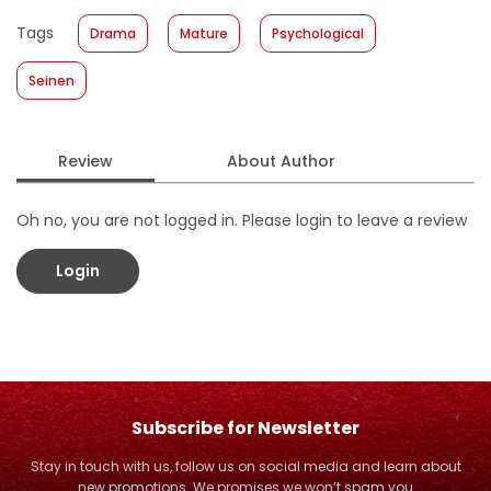
Published Date
:
17 January 2018
Tags
Drama
Mature
Psychological
Format
:
Hardcover
Seinen
Review
About Author
Oh no, you are not logged in. Please login to leave a review
Login
Subscribe for Newsletter
Stay in touch with us, follow us on social media and learn about
new promotions. We promises we won’t spam you