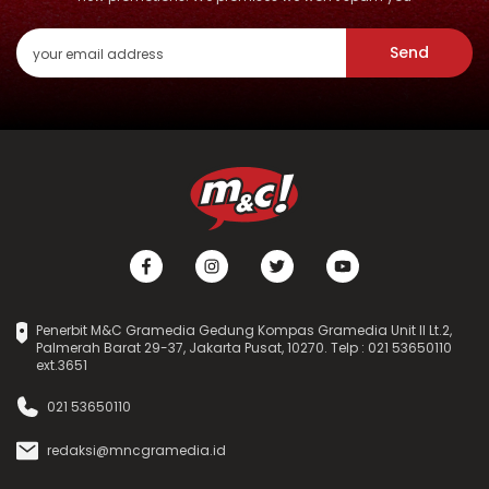
Send
Penerbit M&C Gramedia Gedung Kompas Gramedia Unit II Lt.2,
Palmerah Barat 29-37, Jakarta Pusat, 10270. Telp : 021 53650110
ext.3651
021 53650110
redaksi@mncgramedia.id