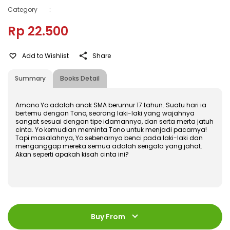
Category
:
Rp 22.500
Add to Wishlist
Share
Summary
Books Detail
Amano Yo adalah anak SMA berumur 17 tahun. Suatu hari ia
bertemu dengan Tono, seorang laki-laki yang wajahnya
sangat sesuai dengan tipe idamannya, dan serta merta jatuh
cinta. Yo kemudian meminta Tono untuk menjadi pacarnya!
Tapi masalahnya, Yo sebenarnya benci pada laki-laki dan
menganggap mereka semua adalah serigala yang jahat.
Akan seperti apakah kisah cinta ini?
ISBN
:
978-602-428-676-7
Jumlah Halaman
:
Buy From
184 halaman
Size
:
11,4 x 17,2