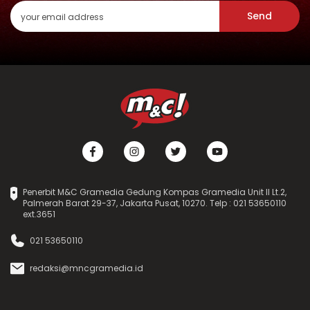
Send
Penerbit M&C Gramedia Gedung Kompas Gramedia Unit II Lt.2,
Palmerah Barat 29-37, Jakarta Pusat, 10270. Telp : 021 53650110
ext.3651
021 53650110
redaksi@mncgramedia.id