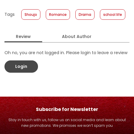
Published Date
:
06 December 2017
Tags
Shoujo
Romance
Drama
school life
Format
:
Hardcover
Review
About Author
Oh no, you are not logged in. Please login to leave a review
Login
Subscribe for Newsletter
Stay in touch with us, follow us on social media and learn about
new promotions. We promises we won’t spam you