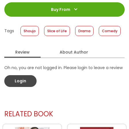
ISBN
:
978-602-428-260-8
Jumlah Halaman
:
Buy From
192 halaman
Size
:
11,2 x 17,6
Published Date
:
10 May 2017
Tags
Shoujo
Slice of Life
Drama
Comedy
Format
:
Softcover
Review
About Author
Oh no, you are not logged in. Please login to leave a review
Login
RELATED BOOK