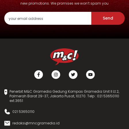
new promotions. We promises we won’t spam you
Send
Penerbit M&C Gramedia Gedung Kompas Gramedia Unit II Lt.2,
Palmerah Barat 29-37, Jakarta Pusat, 10270. Telp : 021 53650110
ext.3651
021 53650110
redaksi@mncgramedia.id