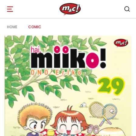
Open
navigation
HOME
COMIC