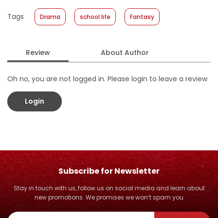
Published Date
:
14 October 2015
Tags
Drama
school life
Fantasy
Format
:
Hardcover
Review
About Author
Oh no, you are not logged in. Please login to leave a review
Login
Subscribe for Newsletter
Stay in touch with us, follow us on social media and learn about
new promotions. We promises we won’t spam you