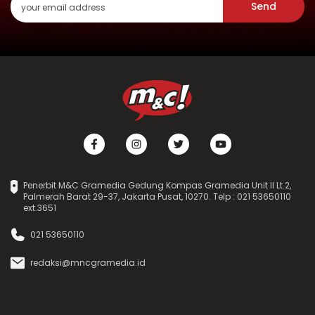
Send
Penerbit M&C Gramedia Gedung Kompas Gramedia Unit II Lt.2,
Palmerah Barat 29-37, Jakarta Pusat, 10270. Telp : 021 53650110
ext.3651
021 53650110
redaksi@mncgramedia.id