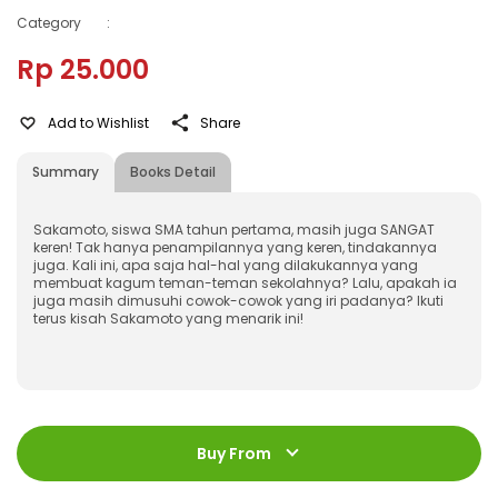
Category
:
Rp 25.000
Add to Wishlist
Share
Summary
Books Detail
Sakamoto, siswa SMA tahun pertama, masih juga SANGAT
keren! Tak hanya penampilannya yang keren, tindakannya
juga. Kali ini, apa saja hal-hal yang dilakukannya yang
membuat kagum teman-teman sekolahnya? Lalu, apakah ia
juga masih dimusuhi cowok-cowok yang iri padanya? Ikuti
terus kisah Sakamoto yang menarik ini!
ISBN
:
978-602-339-534-7
Jumlah Halaman
:
Buy From
192 halaman
Size
:
11,4 x 16,8