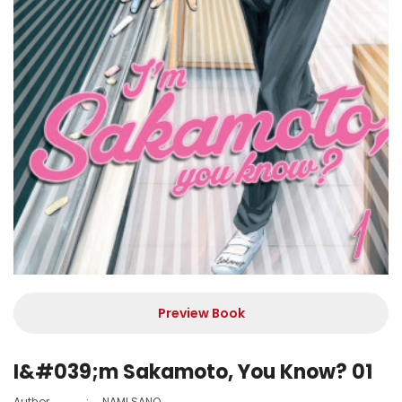
Preview Book
I&#039;m Sakamoto, You Know? 01
Author
:
NAMI SANO