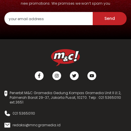
new promotions. We promises we won’t spam you
Send
Penerbit M&C Gramedia Gedung Kompas Gramedia Unit II Lt.2,
Palmerah Barat 29-37, Jakarta Pusat, 10270. Telp : 021 53650110
ext.3651
021 53650110
redaksi@mncgramedia.id