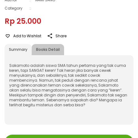
Category
:
Rp 25.000
Add to Wishlist
Share
Summary
Books Detail
Sakamoto adalah siswa SMA tahun pertama yang tak cuma
keren, tapi SANGAT keren! Tak heran jika banyak cewek
menyukainya, dan sebaliknya, tak sedikit cowok
membencinya. Namun, tak peduli dengan rencana jahat
yang direncanakan teman cowok sekelasnya, Sakamoto
akan selalu bisa mengatasinya dengan cara yang “keren”.
Meskipun tampak dingin dan penyendiri, Sakamoto tak segan
membantu teman. Sebenarnya siapakah dia? Mengapa ia
terlihat begitu misterius dan serba bisa?
ISBN
:
9786023393619