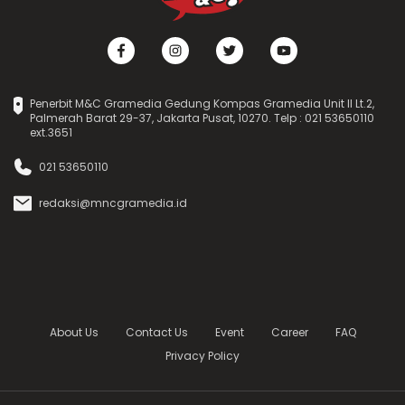
Penerbit M&C Gramedia Gedung Kompas Gramedia Unit II Lt.2,
Palmerah Barat 29-37, Jakarta Pusat, 10270. Telp : 021 53650110
ext.3651
021 53650110
redaksi@mncgramedia.id
About Us
Contact Us
Event
Career
FAQ
Privacy Policy