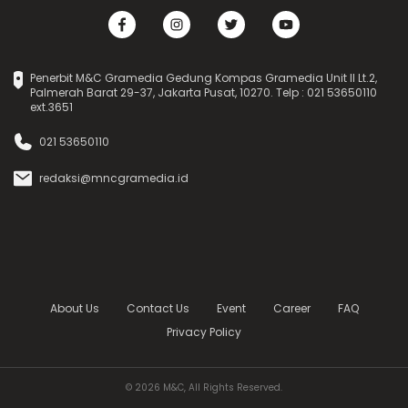
Penerbit M&C Gramedia Gedung Kompas Gramedia Unit II Lt.2,
Palmerah Barat 29-37, Jakarta Pusat, 10270. Telp : 021 53650110
ext.3651
021 53650110
redaksi@mncgramedia.id
About Us
Contact Us
Event
Career
FAQ
Privacy Policy
© 2026 M&C, All Rights Reserved.