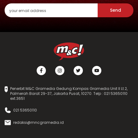
Send
Penerbit M&C Gramedia Gedung Kompas Gramedia Unit II Lt.2,
Palmerah Barat 29-37, Jakarta Pusat, 10270. Telp : 021 53650110
ext.3651
021 53650110
redaksi@mncgramedia.id