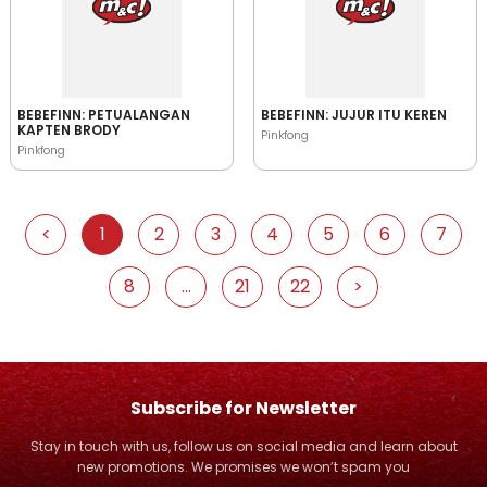
BEBEFINN: PETUALANGAN
BEBEFINN: JUJUR ITU KEREN
KAPTEN BRODY
Pinkfong
Pinkfong
<
1
2
3
4
5
6
7
8
...
21
22
>
Subscribe for Newsletter
Stay in touch with us, follow us on social media and learn about
new promotions. We promises we won’t spam you