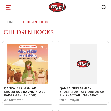
Open
navigation
HOME
CHILDREN BOOKS
CHILDREN BOOKS
QANZA: SERI AKHLAK
QANZA: SERI AKHLAK
KHULAFAUR RASYIDIN: ABU
KHULAFAUR RASYIDIN: UMAR
BAKAR ASH-SHIDDIQ -
BIN KHATTAB - SAHABAT
SAHABAT RASULULLAH YANG
RASULULLAH YANG
Yeti Nurmayati
Yeti Nurmayati
JUJUR
BIJAKSANA