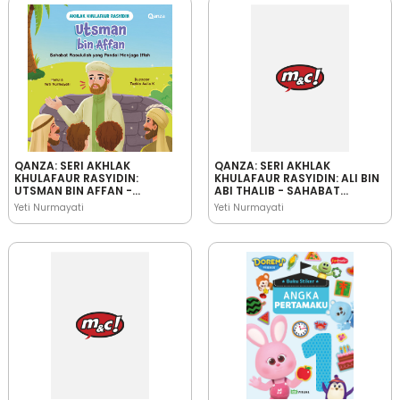
QANZA: SERI AKHLAK
QANZA: SERI AKHLAK
KHULAFAUR RASYIDIN:
KHULAFAUR RASYIDIN: ALI BIN
UTSMAN BIN AFFAN -
ABI THALIB - SAHABAT
SAHABAT RASULULLAH YANG
RASULULLAH YANG
Yeti Nurmayati
Yeti Nurmayati
PANDAI MENJAGA IFFAH
PEMBERANI