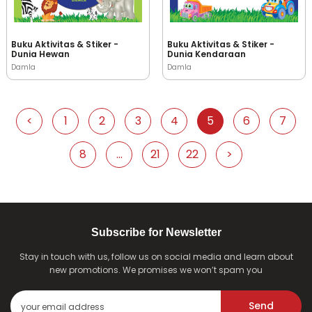
Buku Aktivitas & Stiker -
Buku Aktivitas & Stiker -
Dunia Hewan
Dunia Kendaraan
Damla
Damla
<
1
2
3
4
5
6
7
8
...
21
22
>
Subscribe for Newsletter
Stay in touch with us, follow us on social media and learn about
new promotions. We promises we won’t spam you
Send