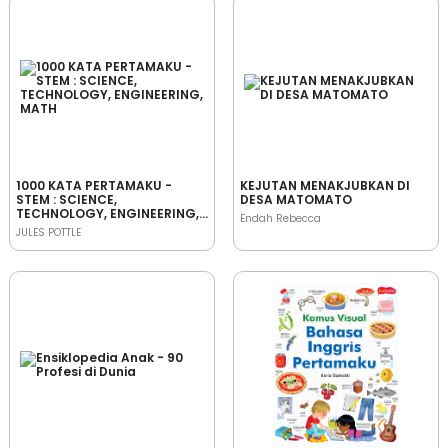
1000 KATA PERTAMAKU -
KEJUTAN MENAKJUBKAN DI
STEM : SCIENCE,
DESA MATOMATO
TECHNOLOGY, ENGINEERING,
Endah Rebecca
MATH
JULES POTTLE