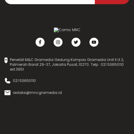
Penerbit M&C Gramedia Gedung Kompas Gramedia Unit II Lt.2,
Palmerah Barat 29-37, Jakarta Pusat, 10270. Telp : 021 53650110
ext.3651
021 53650110
redaksi@mncgramedia.id