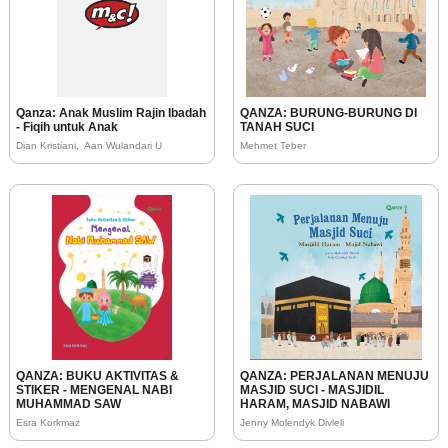
Qanza: Anak Muslim Rajin Ibadah
QANZA: BURUNG-BURUNG DI
- Fiqih untuk Anak
TANAH SUCI
Dian Kristiani
Aan Wulandari U
Mehmet Teber
QANZA: BUKU AKTIVITAS &
QANZA: PERJALANAN MENUJU
STIKER - MENGENAL NABI
MASJID SUCI - MASJIDIL
MUHAMMAD SAW
HARAM, MASJID NABAWI
Esra Korkmaz
Jenny Molendyk Divleli