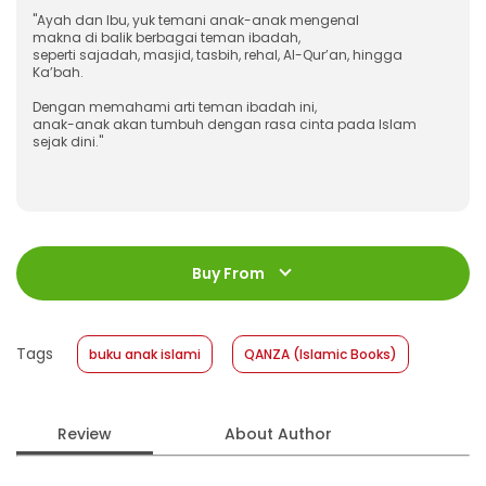
"Ayah dan Ibu, yuk temani anak-anak mengenal
makna di balik berbagai teman ibadah,
seperti sajadah, masjid, tasbih, rehal, Al-Qur’an, hingga
Ka’bah.
Dengan memahami arti teman ibadah ini,
anak-anak akan tumbuh dengan rasa cinta pada Islam
sejak dini."
ISBN
:
978-623-03-1732-3
Jumlah Halaman
:
Buy From
16 halaman
Size
:
16 x 16
Published Date
:
16 July 2025
Tags
buku anak islami
QANZA (Islamic Books)
Format
:
Softcover
Review
About Author