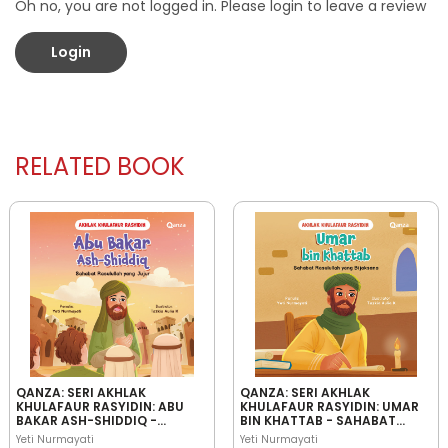
Oh no, you are not logged in. Please login to leave a review
Login
RELATED BOOK
QANZA: SERI AKHLAK
QANZA: SERI AKHLAK
KHULAFAUR RASYIDIN: ABU
KHULAFAUR RASYIDIN: UMAR
BAKAR ASH-SHIDDIQ -
BIN KHATTAB - SAHABAT
SAHABAT RASULULLAH YANG
RASULULLAH YANG
Yeti Nurmayati
Yeti Nurmayati