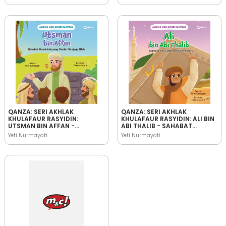
JUJUR
BIJAKSANA
QANZA: SERI AKHLAK
QANZA: SERI AKHLAK
KHULAFAUR RASYIDIN:
KHULAFAUR RASYIDIN: ALI BIN
UTSMAN BIN AFFAN -
ABI THALIB - SAHABAT
SAHABAT RASULULLAH YANG
RASULULLAH YANG
Yeti Nurmayati
Yeti Nurmayati
PANDAI MENJAGA IFFAH
PEMBERANI