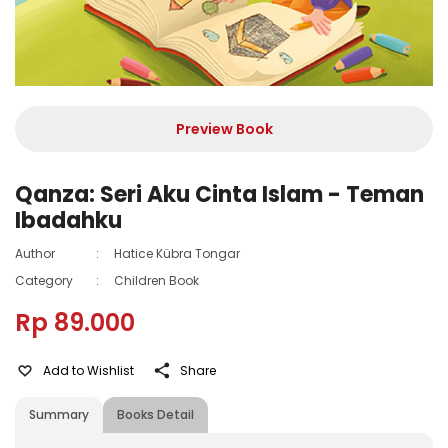
Preview Book
Qanza: Seri Aku Cinta Islam - Teman
Ibadahku
Author
:
Hatice Kübra Tongar
Category
:
Children Book
Rp 89.000
Add to Wishlist
Share
Summary
Books Detail