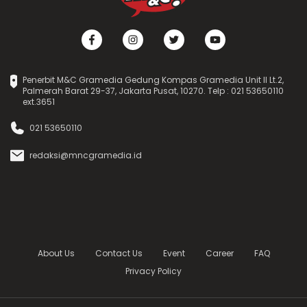
Penerbit M&C Gramedia Gedung Kompas Gramedia Unit II Lt.2,
Palmerah Barat 29-37, Jakarta Pusat, 10270. Telp : 021 53650110
ext.3651
021 53650110
redaksi@mncgramedia.id
About Us
Contact Us
Event
Career
FAQ
Privacy Policy