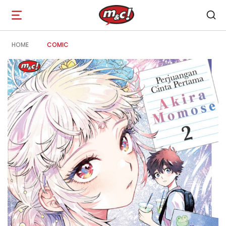
Open
navigation
HOME
COMIC