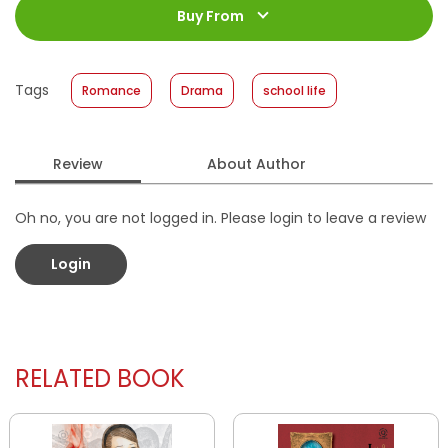
terguncang dengan amat sangat hebat.
Jumlah Halaman
:
Buy From
208 halaman
Size
:
12 x 18
Published Date
:
10 June 2026
Tags
Romance
Drama
school life
Format
:
Softcover
Review
About Author
Oh no, you are not logged in. Please login to leave a review
Login
RELATED BOOK