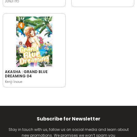
JUNJI ITO
AKASHA : GRAND BLUE
DREAMING 04
Kenji Inoue
Subscribe for Newsletter
Stay in touch with us, follow us on social media and learn about
new promotions. We promises we won’t spam you