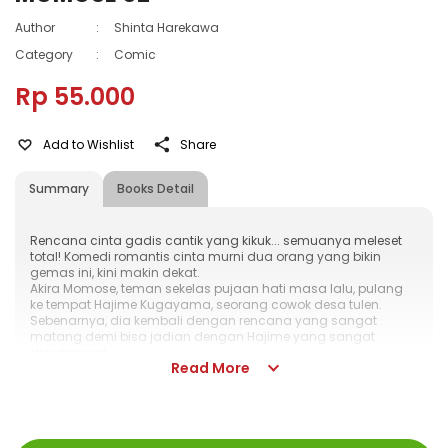
Author
:
Shinta Harekawa
Category
:
Comic
Rp 55.000
Add to Wishlist
Share
Summary
Books Detail
Rencana cinta gadis cantik yang kikuk... semuanya meleset
total! Komedi romantis cinta murni dua orang yang bikin
gemas ini, kini makin dekat.
Akira Momose, teman sekelas pujaan hati masa lalu, pulang
ke tempat Hajime Kugayama, seorang cowok desa tulen.
Sebenarnya, dia kembali dengan rencana yang sangat
matang demi bisa jadian dengan Hajime yang sangat
dicintainya!!
Read More
Tapi... kisah asmara antara Momose yang super kikuk dan
Hajime yang super nggak peka ini penuh dengan
kesalahpahaman! Akhirnya Hajime menyadari perasaannya
pada Momose dan mulai bertindak. Momen kedekatan yang
tak terduga pun tiba... dan hubungan keduanya akan
ISBN
:
978-623-03-2005-7