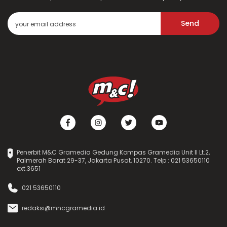
Send
Penerbit M&C Gramedia Gedung Kompas Gramedia Unit II Lt.2,
Palmerah Barat 29-37, Jakarta Pusat, 10270. Telp : 021 53650110
ext.3651
021 53650110
redaksi@mncgramedia.id