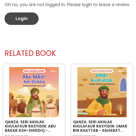
Oh no, you are not logged in. Please login to leave a review
Login
RELATED BOOK
QANZA: SERI AKHLAK
QANZA: SERI AKHLAK
KHULAFAUR RASYIDIN: ABU
KHULAFAUR RASYIDIN: UMAR
BAKAR ASH-SHIDDIQ -
BIN KHATTAB - SAHABAT
SAHABAT RASULULLAH YANG
RASULULLAH YANG