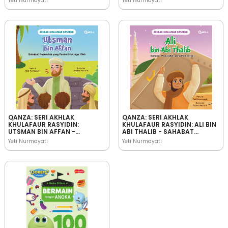
Yeti Nurmayati
Yeti Nurmayati
JUJUR
BIJAKSANA
QANZA: SERI AKHLAK
QANZA: SERI AKHLAK
KHULAFAUR RASYIDIN:
KHULAFAUR RASYIDIN: ALI BIN
UTSMAN BIN AFFAN -
ABI THALIB - SAHABAT
SAHABAT RASULULLAH YANG
RASULULLAH YANG
Yeti Nurmayati
Yeti Nurmayati
PANDAI MENJAGA IFFAH
PEMBERANI