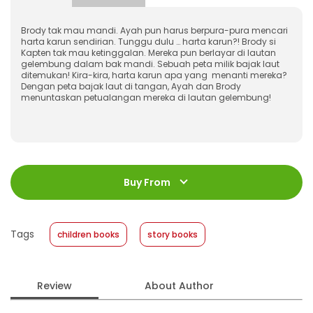
Brody tak mau mandi. Ayah pun harus berpura-pura mencari
harta karun sendirian. Tunggu dulu … harta karun?! Brody si
Kapten tak mau ketinggalan. Mereka pun berlayar di lautan
gelembung dalam bak mandi. Sebuah peta milik bajak laut
ditemukan! Kira-kira, harta karun apa yang menanti mereka?
Dengan peta bajak laut di tangan, Ayah dan Brody
menuntaskan petualangan mereka di lautan gelembung!
ISBN
:
978-623-03-1957-0
Jumlah Halaman
:
Buy From
28 halaman
Size
:
18 x 18
Published Date
:
15 April 2026
Tags
children books
story books
Format
:
Softcover
Review
About Author