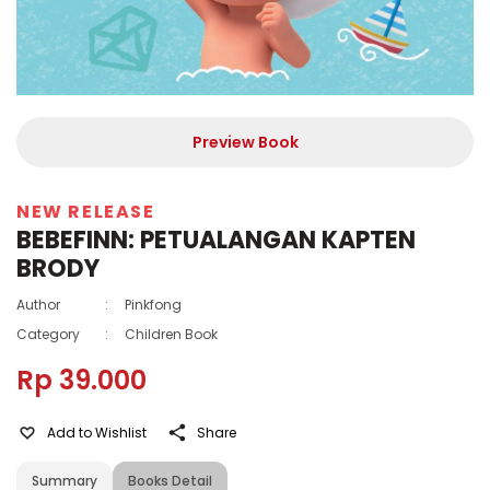
Preview Book
NEW RELEASE
BEBEFINN: PETUALANGAN KAPTEN
BRODY
Author
:
Pinkfong
Category
:
Children Book
Rp 39.000
Add to Wishlist
Share
Summary
Books Detail