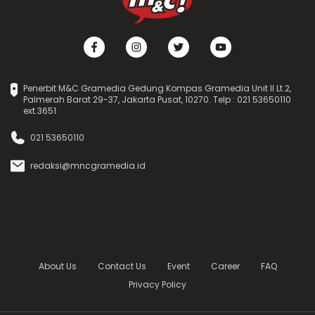
Penerbit M&C Gramedia Gedung Kompas Gramedia Unit II Lt.2,
Palmerah Barat 29-37, Jakarta Pusat, 10270. Telp : 021 53650110
ext.3651
021 53650110
redaksi@mncgramedia.id
About Us
Contact Us
Event
Career
FAQ
Privacy Policy