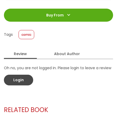
ISBN
:
978-623-03-1884-9
Jumlah Halaman
:
Buy From
192 halaman
Size
:
11,4 x 17,2
Published Date
:
24 December 2025
Tags
comic
Format
:
Softcover
Review
About Author
Oh no, you are not logged in. Please login to leave a review
Login
RELATED BOOK