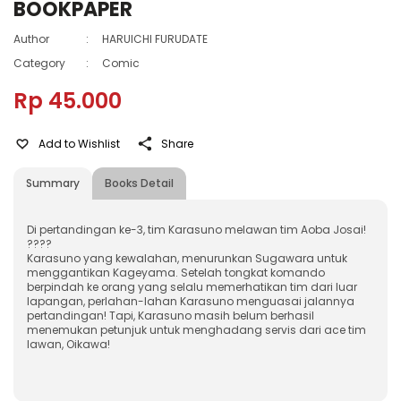
BOOKPAPER
Author
:
HARUICHI FURUDATE
Category
:
Comic
Rp 45.000
Add to Wishlist
Share
Summary
Books Detail
Di pertandingan ke-3, tim Karasuno melawan tim Aoba Josai!
????
Karasuno yang kewalahan, menurunkan Sugawara untuk
menggantikan Kageyama. Setelah tongkat komando
berpindah ke orang yang selalu memerhatikan tim dari luar
lapangan, perlahan-lahan Karasuno menguasai jalannya
pertandingan! Tapi, Karasuno masih belum berhasil
menemukan petunjuk untuk menghadang servis dari ace tim
lawan, Oikawa!