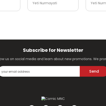
ATTAB -
UTSMAN BIN AFFAN -
ALI BIN 
Yeti Nurmayati
Yeti Nur
SAHABAT
SAHABA
YANG
RASULULLAH YANG
RASULU
PANDAI MENJAGA
PEMBER
IFFAH
Subscribe for Newsletter
ollow us on social media and learn about new promotions. We p
Send