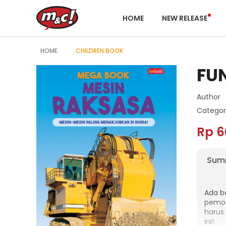
HOME
NEW RELEASE
HOME
CHILDREN BOOK
FU
Author
Categor
Rp 6
Sum
Ada be
pemot
harus
ini!