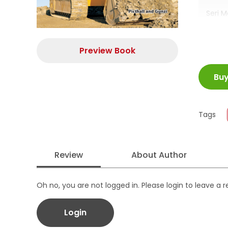
Seri 
untuk
dan m
Preview Book
ISBN
Bu
Juml
Size
Publi
Tags
Form
Review
About Author
Oh no, you are not logged in. Please login to leave a 
Login