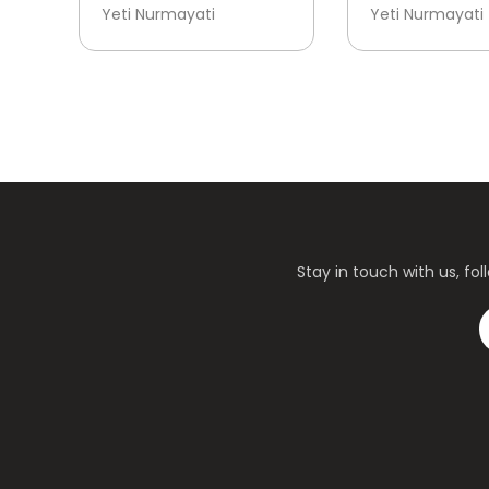
ABU BAKAR ASH-
UMAR BIN KH
Yeti Nurmayati
Yeti Nurmayati
SHIDDIQ - SAHABAT
SAHABAT
RASULULLAH YANG
RASULULLAH 
JUJUR
BIJAKSANA
Stay in touch with us, f