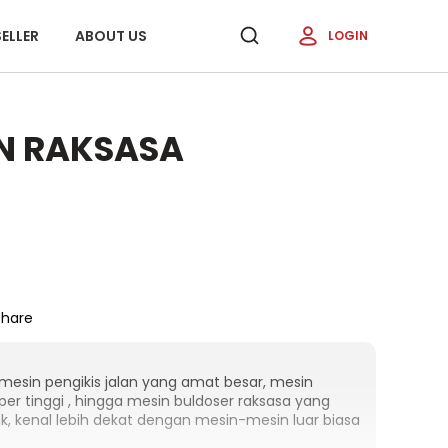
ELLER
ABOUT US
LOGIN
IN RAKSASA
Share
 mesin pengikis jalan yang amat besar, mesin
r tinggi , hingga mesin buldoser raksasa yang
k, kenal lebih dekat dengan mesin-mesin luar biasa