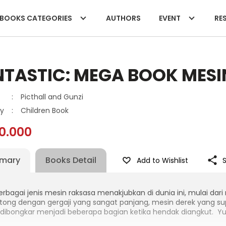
BOOKS CATEGORIES
AUTHORS
EVENT
RES
NTASTIC: MEGA BOOK MES
:
Picthall and Gunzi
y
:
Children Book
0.000
mary
Books Detail
Add to Wishlist
rbagai jenis mesin raksasa menakjubkan di dunia ini, mulai dari
ong dengan gergaji yang sangat panjang, mesin derek yang supe
 dibongkar menjadi beberapa bagian ketika hendak diangkut. Yu