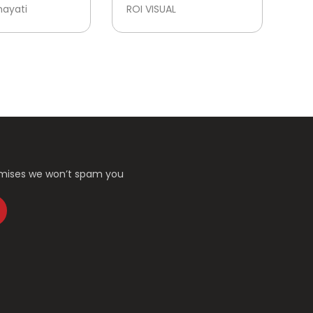
ABI THALIB -
ANGKA
mayati
ROI VISUAL
T
LLAH YANG
ANI
romises we won’t spam you