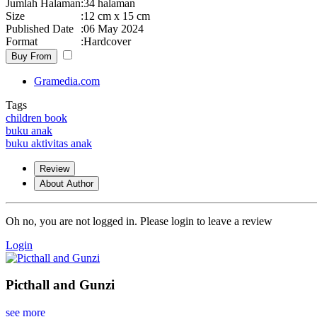
Jumlah Halaman
:
34 halaman
Size
:
12 cm x 15 cm
Published Date
:
06 May 2024
Format
:
Hardcover
Buy From
Gramedia.com
Tags
children book
buku anak
buku aktivitas anak
Review
About Author
Oh no, you are not logged in. Please login to leave a review
Login
Picthall and Gunzi
see more