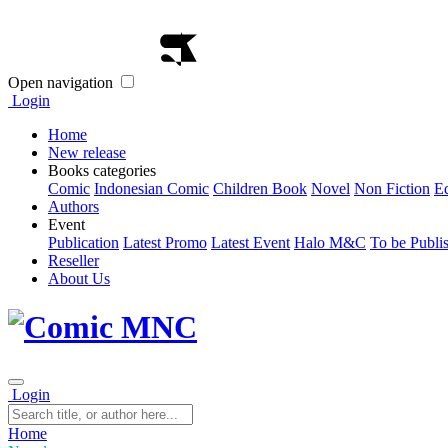
Open navigation
Login
Home
New release
Books categories
Comic
Indonesian Comic
Children Book
Novel
Non Fiction
E
Authors
Event
Publication
Latest Promo
Latest Event
Halo M&C
To be Publi
Reseller
About Us
Login
Home