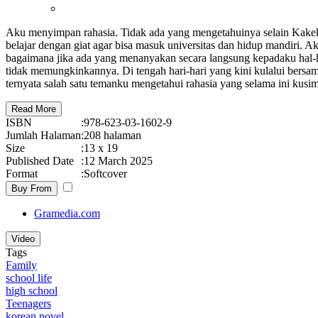
Aku menyimpan rahasia. Tidak ada yang mengetahuinya selain Kakek.
belajar dengan giat agar bisa masuk universitas dan hidup mandiri. 
bagaimana jika ada yang menanyakan secara langsung kepadaku hal-h
tidak memungkinkannya. Di tengah hari-hari yang kini kulalui bersam
ternyata salah satu temanku mengetahui rahasia yang selama ini kus
Read More
ISBN
:
978-623-03-1602-9
Jumlah Halaman
:
208 halaman
Size
:
13 x 19
Published Date
:
12 March 2025
Format
:
Softcover
Buy From
Gramedia.com
Video
Tags
Family
school life
high school
Teenagers
korean novel