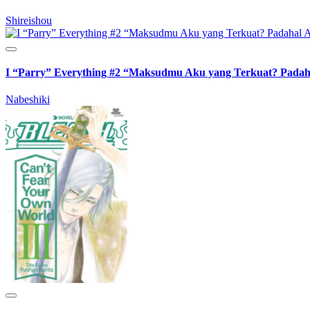
Shireishou
I “Parry” Everything #2 “Maksudmu Aku yang Terkuat? Padaha
Nabeshiki