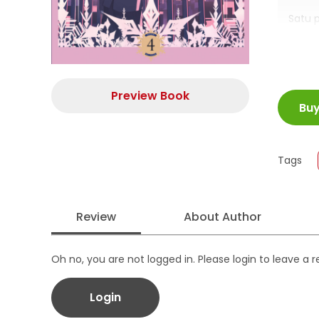
Satu p
Kali i
Apa a
Kalau 
ISBN
Preview Book
Dia be
Bu
teman
Juml
Salju 
Size
berge
Publi
Tags
“Apa k
Form
Review
About Author
Oh no, you are not logged in. Please login to leave a 
Login