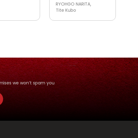
rkuat?
RYOHGO NARITA
 Aku Belum
Tite Kubo
tualang!”
romises we won’t spam you