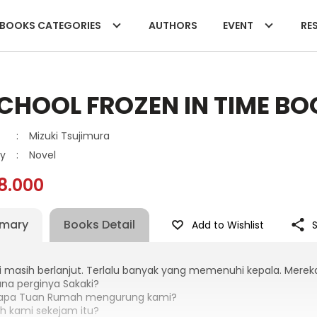
BOOKS CATEGORIES
AUTHORS
EVENT
RES
CHOOL FROZEN IN TIME BO
:
Mizuki Tsujimura
y
:
Novel
8.000
mary
Books Detail
Add to Wishlist
ri masih berlanjut. Terlalu banyak yang memenuhi kepala. Merek
na perginya Sakaki?
apa Tuan Rumah mengurung kami?
h kami sekejam itu?