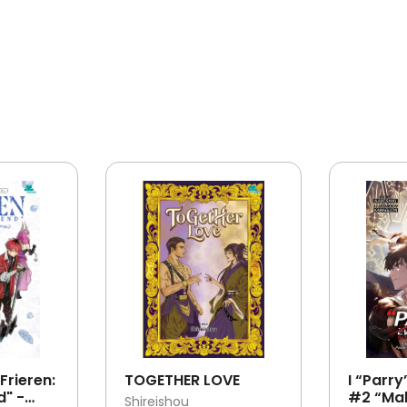
Frieren:
TOGETHER LOVE
I “Parry
d" -
#2 “Ma
Shireishou