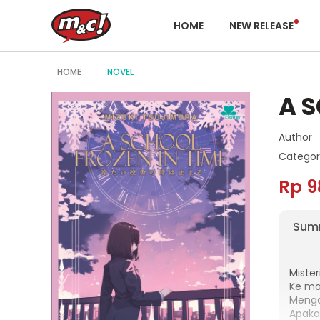
HOME
NEW RELEASE
HOME
NOVEL
A S
Author
Categor
Rp 9
Sum
Miste
Ke ma
Meng
Apaka