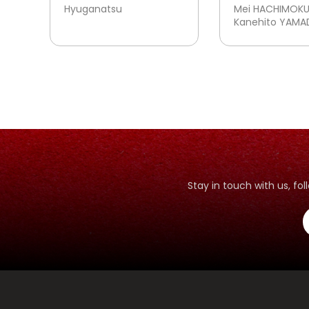
Prelude-
Hyuganatsu
Mei HACHIMOKU
Kanehito YAMA
Stay in touch with us, f