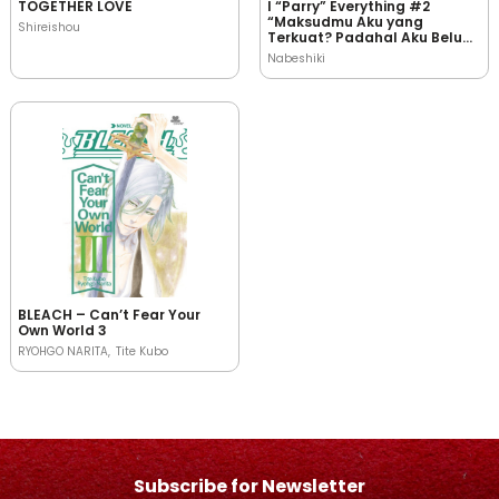
TOGETHER LOVE
I “Parry” Everything #2
“Maksudmu Aku yang
Shireishou
Terkuat? Padahal Aku Belum
Jadi Petualang!”
Nabeshiki
BLEACH – Can’t Fear Your
Own World 3
RYOHGO NARITA
Tite Kubo
Subscribe for Newsletter