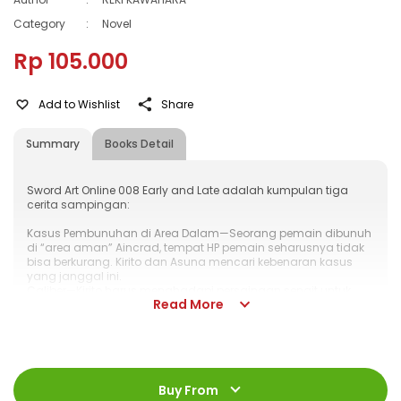
Category
:
Novel
Rp 105.000
Add to Wishlist
Share
Summary
Books Detail
Sword Art Online 008 Early and Late adalah kumpulan tiga
cerita sampingan:
Kasus Pembunuhan di Area Dalam—Seorang pemain dibunuh
di “area aman” Aincrad, tempat HP pemain seharusnya tidak
bisa berkurang. Kirito dan Asuna mencari kebenaran kasus
yang janggal ini.
Caliber—Kirito harus menghadapi persaingan sengit untuk
Read More
mendapatkan pedang suci Holy Sword Excalibur di ALO.
Namun, ternyata quest ini menyembunyikan kisah besar...?
Hari Pertama—Hari ini, SAO dirilis secara resmi. Kirito
mengambil langkah pertama untuk menyelesaikan quest
yang pernah dia lakukan di tahap beta test, dan mengganti
ISBN
:
978-623-03-1548-0
senjatanya—
Jumlah Halaman
:
Buy From
384 halaman