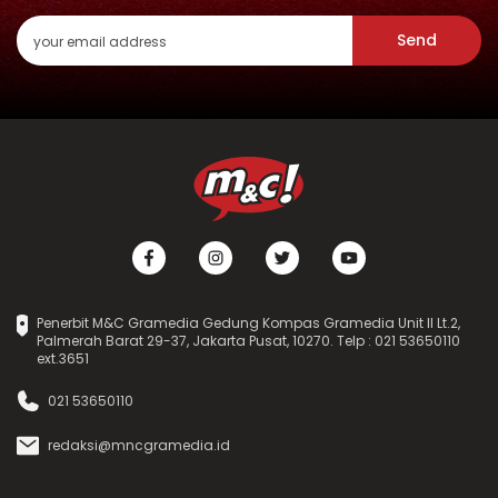
Send
Penerbit M&C Gramedia Gedung Kompas Gramedia Unit II Lt.2,
Palmerah Barat 29-37, Jakarta Pusat, 10270. Telp : 021 53650110
ext.3651
021 53650110
redaksi@mncgramedia.id