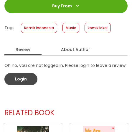
Jumlah Halaman
:
Buy From
212 halaman
Size
:
13,2 cm x 20 cm
Published Date
:
27 April 2022
Tags
Komik Indonesia
Music
komik lokal
Format
:
Softcover
Review
About Author
Oh no, you are not logged in. Please login to leave a review
Login
RELATED BOOK