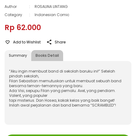
Author
:
ROSALINA LINTANG
Category
:
Indonesian Comic
Rp 62.000
Add to Wishlist
Share
Summary
Books Detail
“Aku ingin membuat band di sekolah baruku ini!” Setelah
pindah sekolah,
Filan Sebastian memutuskan untuk membuat sebuah band
bersama teman-temannya yang baru.
Ada Visi, sepupu Filan yang pemalu. Axel, yang pendiam.
Valent, yang populer
tapi misterius. Dan Hosea, kakak kelas yang baik banget!
Inilah awal perjalanan dari band bernama “SCRAMBLED”!
ISBN
:
978-602-428-270-7