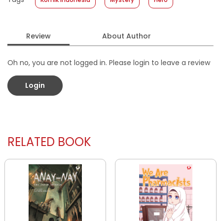
Format
:
Softcover
Review
About Author
Oh no, you are not logged in. Please login to leave a review
Login
RELATED BOOK