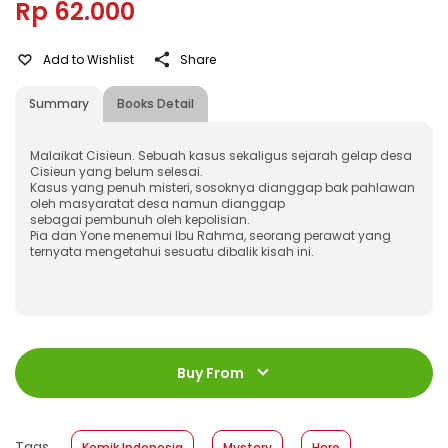
Rp 62.000
Add to Wishlist
Share
Summary
Books Detail
Malaikat Cisieun. Sebuah kasus sekaligus sejarah gelap desa
Cisieun yang belum selesai.
Kasus yang penuh misteri, sosoknya dianggap bak pahlawan
oleh masyaratat desa namun dianggap
sebagai pembunuh oleh kepolisian.
Pia dan Yone menemui Ibu Rahma, seorang perawat yang
ternyata mengetahui sesuatu dibalik kisah ini.
ISBN
:
978-623-03-1466-7
Jumlah Halaman
:
Buy From
128 halaman
Size
:
14,8 cm x 21 cm
Published Date
:
09 October 2024
Tags
Komik Indonesia
Mystery
Hero