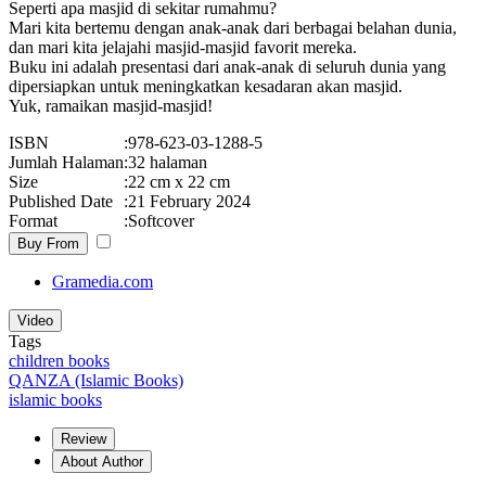
Seperti apa masjid di sekitar rumahmu?
Mari kita bertemu dengan anak-anak dari berbagai belahan dunia,
dan mari kita jelajahi masjid-masjid favorit mereka.
Buku ini adalah presentasi dari anak-anak di seluruh dunia yang
dipersiapkan untuk meningkatkan kesadaran akan masjid.
Yuk, ramaikan masjid-masjid!
ISBN
:
978-623-03-1288-5
Jumlah Halaman
:
32 halaman
Size
:
22 cm x 22 cm
Published Date
:
21 February 2024
Format
:
Softcover
Buy From
Gramedia.com
Video
Tags
children books
QANZA (Islamic Books)
islamic books
Review
About Author