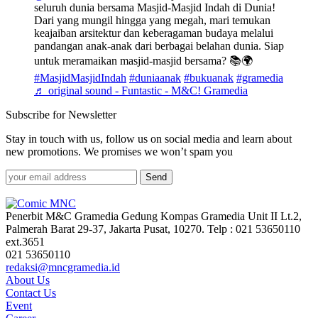
seluruh dunia bersama Masjid-Masjid Indah di Dunia!
Dari yang mungil hingga yang megah, mari temukan
keajaiban arsitektur dan keberagaman budaya melalui
pandangan anak-anak dari berbagai belahan dunia. Siap
untuk meramaikan masjid-masjid bersama? 📚🌍
#MasjidMasjidIndah
#duniaanak
#bukuanak
#gramedia
♬ original sound - Funtastic - M&C! Gramedia
Subscribe for Newsletter
Stay in touch with us, follow us on social media and learn about
new promotions. We promises we won’t spam you
Send
Penerbit M&C Gramedia Gedung Kompas Gramedia Unit II Lt.2,
Palmerah Barat 29-37, Jakarta Pusat, 10270. Telp : 021 53650110
ext.3651
021 53650110
redaksi@mncgramedia.id
About Us
Contact Us
Event