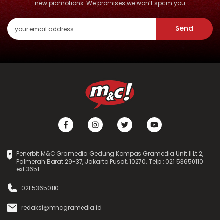
new promotions. We promises we won’t spam you
Send
Penerbit M&C Gramedia Gedung Kompas Gramedia Unit II Lt.2,
Palmerah Barat 29-37, Jakarta Pusat, 10270. Telp : 021 53650110
ext.3651
021 53650110
redaksi@mncgramedia.id