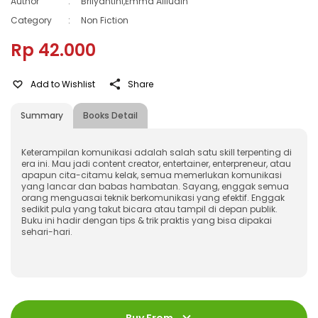
Author
:
Brilyantini,Emma Alliudin
Category
:
Non Fiction
Rp 42.000
Add to Wishlist
Share
Summary
Books Detail
Keterampilan komunikasi adalah salah satu skill terpenting di
era ini. Mau jadi content creator, entertainer, enterpreneur, atau
apapun cita-citamu kelak, semua memerlukan komunikasi
yang lancar dan babas hambatan. Sayang, enggak semua
orang menguasai teknik berkomunikasi yang efektif. Enggak
sedikit pula yang takut bicara atau tampil di depan publik.
Buku ini hadir dengan tips & trik praktis yang bisa dipakai
sehari-hari.
ISBN
:
978-623-03-1276-2
Jumlah Halaman
:
128 halaman