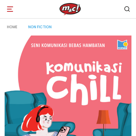
Open
navigation
HOME
NON FICTION