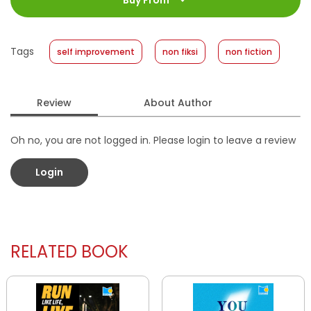
Buy From
Size
:
13 x 19
Published Date
:
27 March 2024
Tags
self improvement
non fiksi
non fiction
Format
:
Softcover
Review
About Author
Oh no, you are not logged in. Please login to leave a review
Login
RELATED BOOK