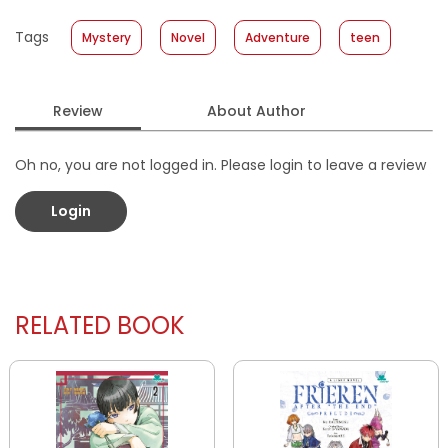
yang ia cintai?
Published Date
:
14 September 2022
Tags
Mystery
Novel
Adventure
teen
Format
:
Softcover
Review
About Author
Oh no, you are not logged in. Please login to leave a review
Login
RELATED BOOK