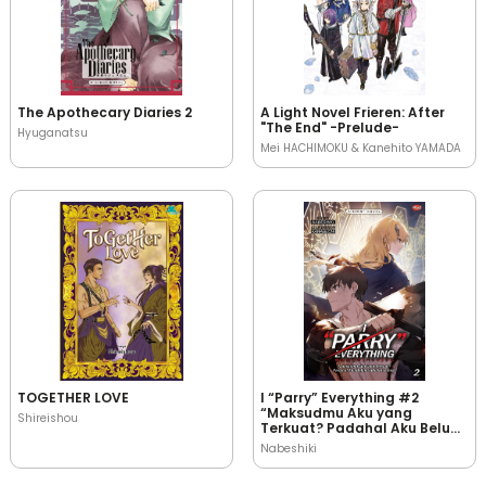
The Apothecary Diaries 2
A Light Novel Frieren: After
"The End" -Prelude-
Hyuganatsu
Mei HACHIMOKU & Kanehito YAMADA
TOGETHER LOVE
I “Parry” Everything #2
“Maksudmu Aku yang
Shireishou
Terkuat? Padahal Aku Belum
Jadi Petualang!”
Nabeshiki