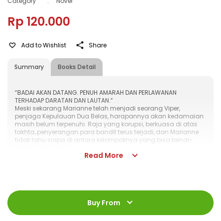
Category
:
Novel
Rp 120.000
Add to Wishlist
Share
Summary
Books Detail
“BADAI AKAN DATANG. PENUH AMARAH DAN PERLAWANAN
TERHADAP DARATAN DAN LAUTAN.”
Meski sekarang Marianne telah menjadi seorang Viper,
penjaga Kepulauan Dua Belas, harapannya akan kedamaian
masih belum terpenuhi. Raja yang korupsi, berkuasa di atas
takhta, penyerangan para bandit terus terjadi, dan Marianne
tidak tahu siapa di antara kelompoknya yang bisa benar-
benar ia percaya.
Read More
Kemudian ia mengetahui sebuah ramalan: demi
kemakmuran pulau-pulau, ikatan tak terlihat yang pernah
menyatukan darat dan laut harus dipulihkan. Dan hanya ada
satu cara untuk membuatnya terjadi, yaitu dengan
kembalinya sihir.
ISBN
:
978-623-03-0767-6
Namun sihir adalah hal yang berbahaya. Mampukah
Jumlah Halaman
:
Buy From
456 halaman
Marianne belajar untuk mengendalikan kekuatan dalam
dirinya dan mengembalikan kepulauan seperti sedia kala?
Size
:
13 x 19
Atau justru sihir yang menguasainya dan merenggut segala