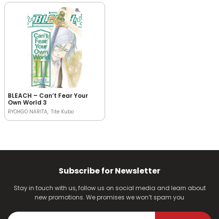
BLEACH – Can’t Fear Your
Own World 3
RYOHGO NARITA
Tite Kubo
Subscribe for Newsletter
Stay in touch with us, follow us on social media and learn about
new promotions. We promises we won’t spam you