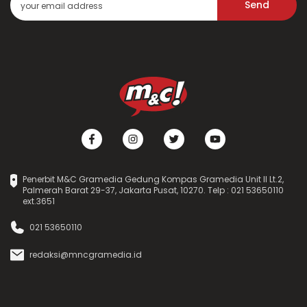
Send
Penerbit M&C Gramedia Gedung Kompas Gramedia Unit II Lt.2,
Palmerah Barat 29-37, Jakarta Pusat, 10270. Telp : 021 53650110
ext.3651
021 53650110
redaksi@mncgramedia.id