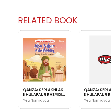
RELATED BOOK
QANZA: SERI AKHLAK
QANZA: SERI 
KHULAFAUR RASYIDIN:
KHULAFAUR R
ABU BAKAR ASH-
UMAR BIN KH
Yeti Nurmayati
Yeti Nurmayati
SHIDDIQ - SAHABAT
SAHABAT
RASULULLAH YANG
RASULULLAH 