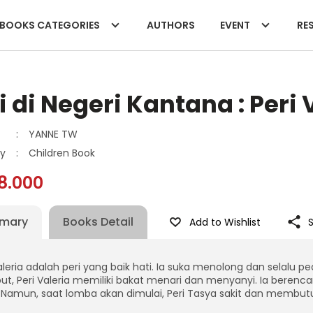
BOOKS CATEGORIES
AUTHORS
EVENT
RES
i di Negeri Kantana : Peri
:
YANNE TW
y
:
Children Book
8.000
mary
Books Detail
Add to Wishlist
aleria adalah peri yang baik hati. Ia suka menolong dan selalu ped
ut, Peri Valeria memiliki bakat menari dan menyanyi. Ia beren
. Namun, saat lomba akan dimulai, Peri Tasya sakit dan membu