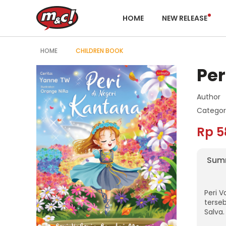
HOME
NEW RELEASE
HOME
CHILDREN BOOK
Per
Author
Categor
Rp 5
Sum
Peri V
terseb
Salva