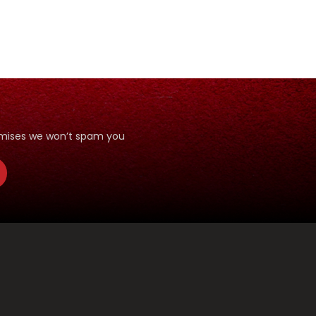
ANI
romises we won’t spam you