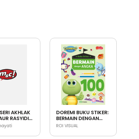
SERI AKHLAK
DOREMI BUKU STIKER:
UR RASYIDIN:
BERMAIN DENGAN
ABI THALIB -
ANGKA
mayati
ROI VISUAL
T
LLAH YANG