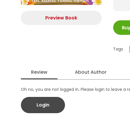
Preview Book
ISBN
Bu
Juml
Size
Publi
Tags
Form
Review
About Author
Oh no, you are not logged in. Please login to leave a 
Login