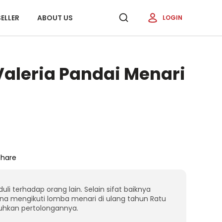
ELLER
ABOUT US
LOGIN
 Valeria Pandai Menari
Share
uli terhadap orang lain. Selain sifat baiknya
cana mengikuti lomba menari di ulang tahun Ratu
tuhkan pertolongannya.