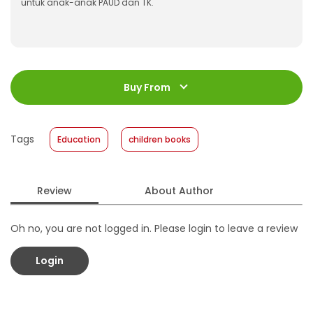
untuk anak-anak PAUD dan TK.
ISBN
:
978-623-03-0010-3
Jumlah Halaman
:
Buy From
32 halaman
Size
:
24 x 20
Published Date
:
23 March 2020
Tags
Education
children books
Format
:
Softcover
Review
About Author
Oh no, you are not logged in. Please login to leave a review
Login