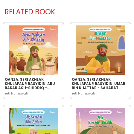
RELATED BOOK
QANZA: SERI AKHLAK
QANZA: SERI AKHLAK
KHULAFAUR RASYIDIN: ABU
KHULAFAUR RASYIDIN: UMAR
BAKAR ASH-SHIDDIQ -
BIN KHATTAB - SAHABAT
SAHABAT RASULULLAH YANG
RASULULLAH YANG
Yeti Nurmayati
Yeti Nurmayati
JUJUR
BIJAKSANA