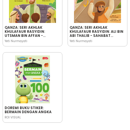
QANZA: SERI AKHLAK
QANZA: SERI AKHLAK
KHULAFAUR RASYIDIN:
KHULAFAUR RASYIDIN: ALI BIN
UTSMAN BIN AFFAN -
ABI THALIB - SAHABAT
SAHABAT RASULULLAH YANG
RASULULLAH YANG
Yeti Nurmayati
Yeti Nurmayati
PANDAI MENJAGA IFFAH
PEMBERANI
DOREMI BUKU STIKER:
BERMAIN DENGAN ANGKA
ROI VISUAL