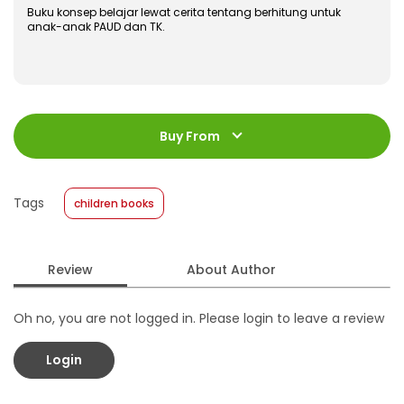
Buku konsep belajar lewat cerita tentang berhitung untuk
anak-anak PAUD dan TK.
ISBN
:
978-602-480-622-4
Jumlah Halaman
:
Buy From
32 halaman
Size
:
24 x 20
Published Date
:
16 December 2019
Tags
children books
Format
:
Softcover
Review
About Author
Oh no, you are not logged in. Please login to leave a review
Login