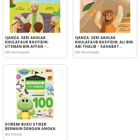
QANZA: SERI AKHLAK
QANZA: SERI AKHLAK
KHULAFAUR RASYIDIN:
KHULAFAUR RASYIDIN: ALI BIN
UTSMAN BIN AFFAN -
ABI THALIB - SAHABAT
SAHABAT RASULULLAH YANG
RASULULLAH YANG
Yeti Nurmayati
Yeti Nurmayati
PANDAI MENJAGA IFFAH
PEMBERANI
DOREMI BUKU STIKER:
BERMAIN DENGAN ANGKA
ROI VISUAL