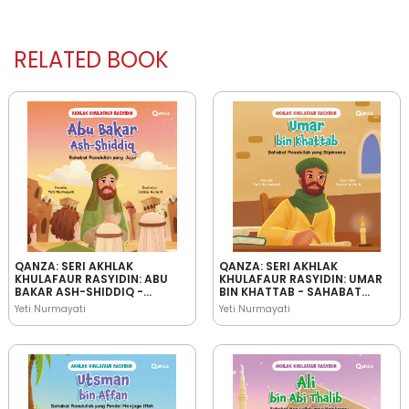
RELATED BOOK
QANZA: SERI AKHLAK
QANZA: SERI AKHLAK
KHULAFAUR RASYIDIN: ABU
KHULAFAUR RASYIDIN: UMAR
BAKAR ASH-SHIDDIQ -
BIN KHATTAB - SAHABAT
SAHABAT RASULULLAH YANG
RASULULLAH YANG
Yeti Nurmayati
Yeti Nurmayati
JUJUR
BIJAKSANA