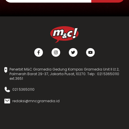
Penerbit M&C Gramedia Gedung Kompas Gramedia Unit II Lt.2,
Palmerah Barat 29-37, Jakarta Pusat, 10270. Telp : 021 53650110
ext.3651
021 53650110
redaksi@mncgramedia.id