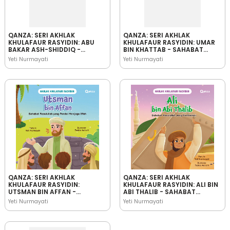
QANZA: SERI AKHLAK
QANZA: SERI AKHLAK
KHULAFAUR RASYIDIN: ABU
KHULAFAUR RASYIDIN: UMAR
BAKAR ASH-SHIDDIQ -
BIN KHATTAB - SAHABAT
SAHABAT RASULULLAH YANG
RASULULLAH YANG
Yeti Nurmayati
Yeti Nurmayati
JUJUR
BIJAKSANA
QANZA: SERI AKHLAK
QANZA: SERI AKHLAK
KHULAFAUR RASYIDIN:
KHULAFAUR RASYIDIN: ALI BIN
UTSMAN BIN AFFAN -
ABI THALIB - SAHABAT
SAHABAT RASULULLAH YANG
RASULULLAH YANG
Yeti Nurmayati
Yeti Nurmayati
PANDAI MENJAGA IFFAH
PEMBERANI