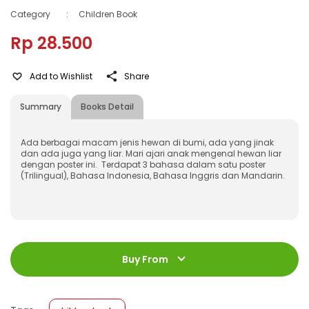
Category
:
Children Book
Rp 28.500
Add to Wishlist
Share
Summary
Books Detail
Ada berbagai macam jenis hewan di bumi, ada yang jinak
dan ada juga yang liar. Mari ajari anak mengenal hewan liar
dengan poster ini. Terdapat 3 bahasa dalam satu poster
(Trilingual), Bahasa Indonesia, Bahasa Inggris dan Mandarin.
ISBN
:
531980004
Jumlah Halaman
:
Buy From
1 halaman
Size
:
42 x 59,4
Published Date
:
25 March 2019