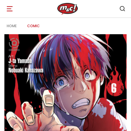
Open
navigation
HOME
COMIC