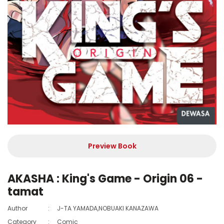
Preview Book
AKASHA : King's Game - Origin 06 -
tamat
Author
:
J-TA YAMADA,NOBUAKI KANAZAWA
Category
:
Comic