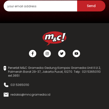
Send
Penerbit M&C Gramedia Gedung Kompas Gramedia Unit II Lt.2,
Palmerah Barat 29-37, Jakarta Pusat, 10270. Telp : 021 53650110
ext.3651
021 53650110
redaksi@mncgramedia.id