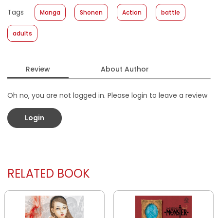
Published Date
:
17 March 2021
Tags
Manga
Shonen
Action
battle
Format
:
Softcover
adults
Review
About Author
Oh no, you are not logged in. Please login to leave a review
Login
RELATED BOOK