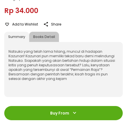
Rp 34.000
Add to Wishlist
Share
Summary
Books Detail
Natsuko yang telah lama hilang, muncul di hadapan
Kazunari! Kazunari pun memiliki tekad baru demi melindungi
Natsuko. Siapakah yang akan bertahan hidup dalam situasi
kritis yang penuh keputusasaan tersebut? Lalu, kenyataan
apakah yang tersembunyi di awal “Permainan Raja”?
Bersamaan dengan perintah terakhir, kisah tragis ini pun
selesai dengan akhir yang kejam
ISBN
:
978-623-03-0396-8
Jumlah Halaman
:
Buy From
176 halaman
Size
:
13 x 18