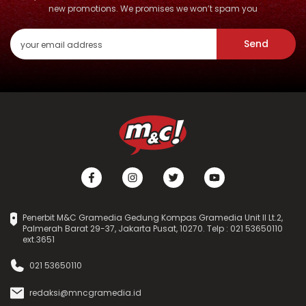
new promotions. We promises we won’t spam you
Send
Penerbit M&C Gramedia Gedung Kompas Gramedia Unit II Lt.2,
Palmerah Barat 29-37, Jakarta Pusat, 10270. Telp : 021 53650110
ext.3651
021 53650110
redaksi@mncgramedia.id