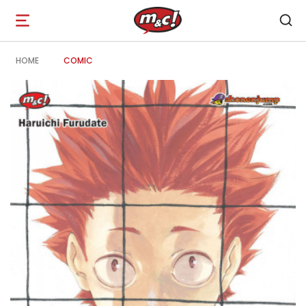
Open
navigation
HOME
COMIC