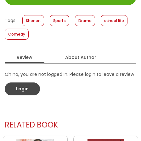
Size
:
11,4 x 17,2
Published Date
:
11 September 2019
Tags
Shonen
Sports
Drama
school life
Format
:
Softcover
Comedy
Review
About Author
Oh no, you are not logged in. Please login to leave a review
Login
RELATED BOOK