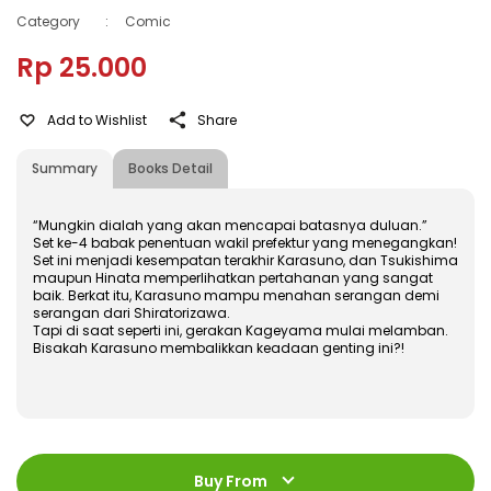
Category
:
Comic
Rp 25.000
Add to Wishlist
Share
Summary
Books Detail
“Mungkin dialah yang akan mencapai batasnya duluan.”
Set ke-4 babak penentuan wakil prefektur yang menegangkan!
Set ini menjadi kesempatan terakhir Karasuno, dan Tsukishima
maupun Hinata memperlihatkan pertahanan yang sangat
baik. Berkat itu, Karasuno mampu menahan serangan demi
serangan dari Shiratorizawa.
Tapi di saat seperti ini, gerakan Kageyama mulai melamban.
Bisakah Karasuno membalikkan keadaan genting ini?!
ISBN
:
978-602-480-264-6
Jumlah Halaman
:
Buy From
192 halaman