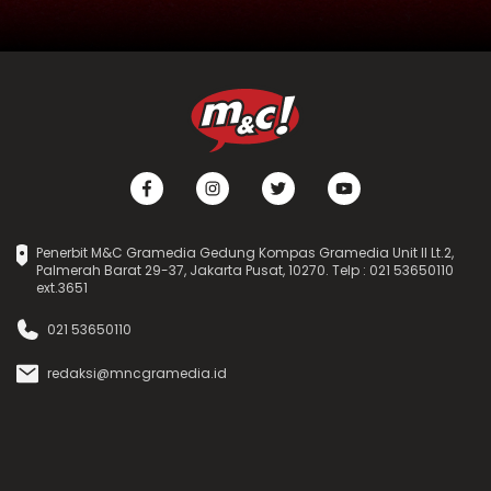
Penerbit M&C Gramedia Gedung Kompas Gramedia Unit II Lt.2,
Palmerah Barat 29-37, Jakarta Pusat, 10270. Telp : 021 53650110
ext.3651
021 53650110
redaksi@mncgramedia.id