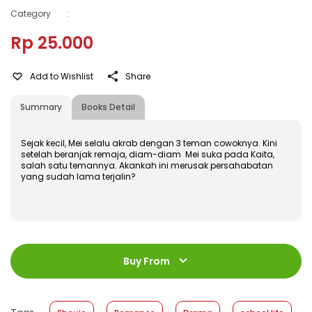
Category
:
Rp 25.000
Add to Wishlist
Share
Summary
Books Detail
Sejak kecil, Mei selalu akrab dengan 3 teman cowoknya. Kini
setelah beranjak remaja, diam-diam Mei suka pada Kaita,
salah satu temannya. Akankah ini merusak persahabatan
yang sudah lama terjalin?
ISBN
:
978-602-428-985-0
Jumlah Halaman
:
Buy From
184 halaman
Size
:
11,4 x 17,2
Published Date
:
04 July 2018