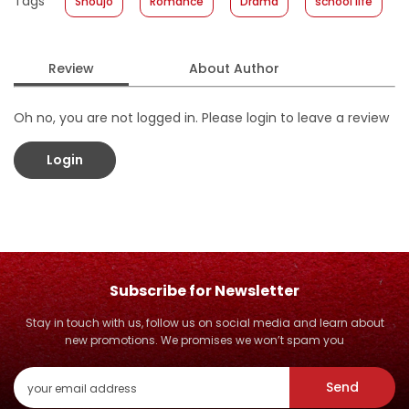
Tags
Shoujo
Romance
Drama
school life
Format
:
Hardcover
Review
About Author
Oh no, you are not logged in. Please login to leave a review
Login
Subscribe for Newsletter
Stay in touch with us, follow us on social media and learn about
new promotions. We promises we won’t spam you
Send