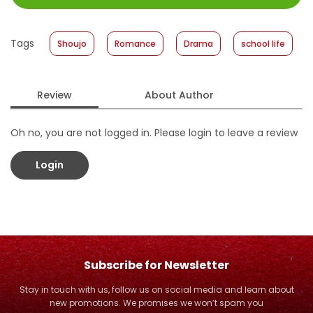
Size
:
11,2 x 17,6
Published Date
:
22 November 2017
Tags
Shoujo
Romance
Drama
school life
Format
:
Hardcover
Review
About Author
Oh no, you are not logged in. Please login to leave a review
Login
Subscribe for Newsletter
Stay in touch with us, follow us on social media and learn about
new promotions. We promises we won’t spam you