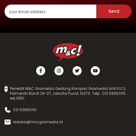
Send
Penerbit M&C Gramedia Gedung Kompas Gramedia Unit II Lt.2,
Palmerah Barat 29-37, Jakarta Pusat, 10270. Telp : 021 53650110
ext.3651
021 53650110
redaksi@mncgramedia.id