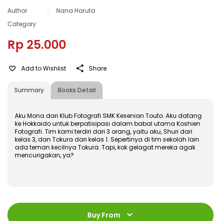
Author
:
Nana Haruta
Category
:
Rp 25.000
Add to Wishlist
Share
Summary
Books Detail
Aku Mona dari Klub Fotografi SMK Kesenian Touto. Aku datang
ke Hokkaido untuk berpatisipasi dalam babal utama Koshien
Fotografi. Tim kami terdiri dari 3 orang, yaitu aku, Shuri dari
kelas 3, dan Tokura dari kelas 1. Sepertinya di tim sekolah lain
ada teman kecilnya Tokura. Tapi, kok gelagat mereka agak
mencurigakan, ya?
ISBN
:
978-602-428-617-0
Jumlah Halaman
:
Buy From
168 halaman