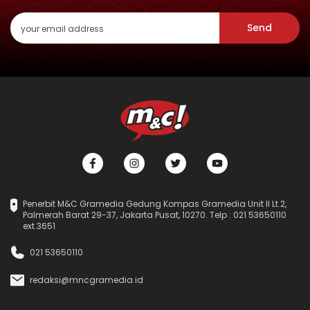
Send
Penerbit M&C Gramedia Gedung Kompas Gramedia Unit II Lt.2,
Palmerah Barat 29-37, Jakarta Pusat, 10270. Telp : 021 53650110
ext.3651
021 53650110
redaksi@mncgramedia.id