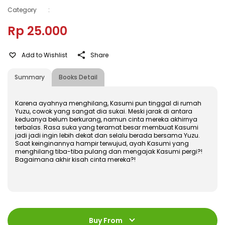
Category
:
Rp 25.000
Add to Wishlist
Share
Summary
Books Detail
Karena ayahnya menghilang, Kasumi pun tinggal di rumah
Yuzu, cowok yang sangat dia sukai. Meski jarak di antara
keduanya belum berkurang, namun cinta mereka akhirnya
terbalas. Rasa suka yang teramat besar membuat Kasumi
jadi jadi ingin lebih dekat dan selalu berada bersama Yuzu.
Saat keinginannya hampir terwujud, ayah Kasumi yang
menghilang tiba-tiba pulang dan mengajak Kasumi pergi?!
Bagaimana akhir kisah cinta mereka?!
ISBN
:
978-602-428-376-6
Jumlah Halaman
:
Buy From
192 halaman